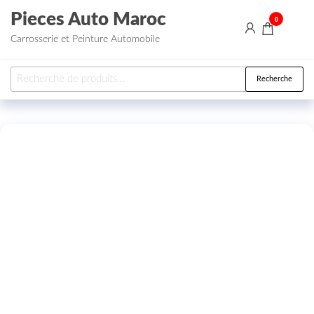
Aller au contenu
Pieces Auto Maroc
0
Carrosserie et Peinture Automobile
Recherche pour :
Recherche