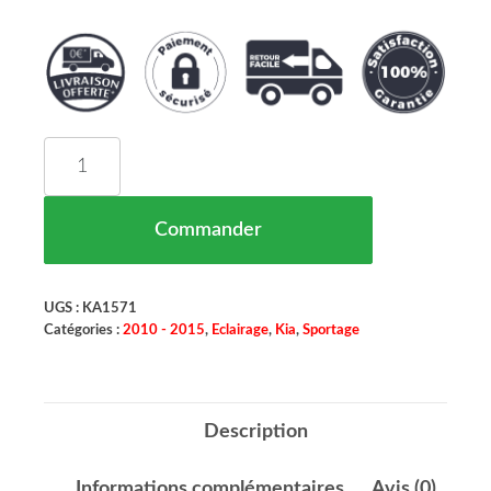
quantité de Phare Antibrouillard Gauche Kia Spo
Commander
UGS :
KA1571
Catégories :
2010 - 2015
,
Eclairage
,
Kia
,
Sportage
Description
Informations complémentaires
Avis (0)