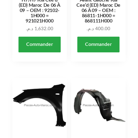
(ED) Maroc De 06 À
Cee’d (ED) Maroc De
09 – OEM : 92102-
06 À 09 – OEM :
1H000 =
86811-1H000 =
921021H000
868111H000
د.م.
1,632.00
د.م.
400.00
Commander
Commander