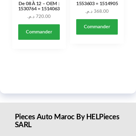
De 08 À 12 – OEM :
1553603 = 1514905
1530764 = 1514063
د.م.
368.00
د.م.
720.00
Commander
Commander
Pieces Auto Maroc By HELPieces
SARL