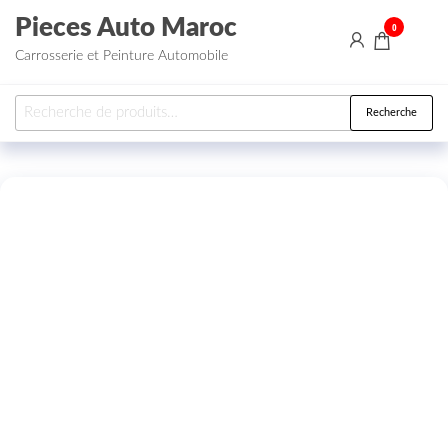
Aller au contenu
Pieces Auto Maroc
0
Carrosserie et Peinture Automobile
Recherche pour :
Recherche