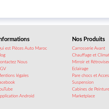
nformations
Nos Produits
ui est Pièces Auto Maroc
Carrosserie Avant
log
Chauffage et Climat
ontactez Nous
Mirroir et Rétrovise
CGV
Eclairage
entions légales
Pare chocs et Acces
acebook
Suspension
ouTube
Cabines de Peintur
pplication Android
Marketplace