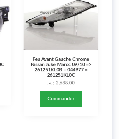
Feu Avant Gauche Chrome
0C
Nissan Juke Maroc 09/10 =>
261251KL0B – 044977 =
261251KL0C
د.م.
2,688.00
Commander