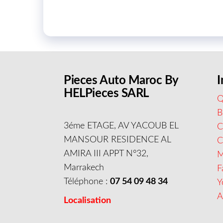
Pieces Auto Maroc By
I
HELPieces SARL
Q
B
3éme ETAGE, AV YACOUB EL
C
MANSOUR RESIDENCE AL
AMIRA III APPT N°32,
M
Marrakech
F
Téléphone :
07 54 09 48 34
Y
A
Localisation