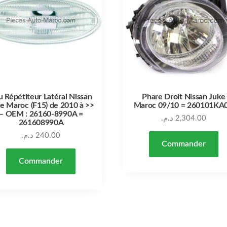
u Répétiteur Latéral Nissan
Phare Droit Nissan Juke
e Maroc (F15) de 2010 à >>
Maroc 09/10 = 260101KA
– OEM : 26160-8990A =
د.م.
2,304.00
261608990A
د.م.
240.00
Commander
Commander