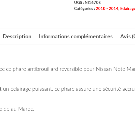
UGS :
NI1670E
Catégories :
2010 - 2014
,
Eclairag
Description
Informations complémentaires
Avis (
vec ce phare antibrouillard réversible pour Nissan Note M
et un éclairage puissant, ce phare assure une sécurité acc
apide au Maroc.