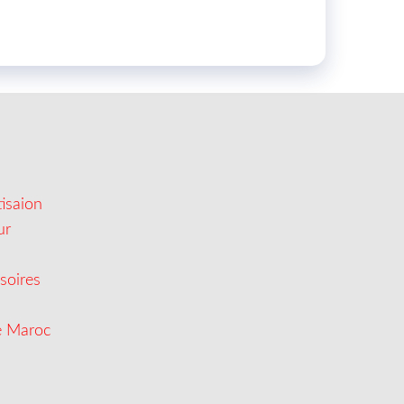
isaion
ur
soires
e Maroc