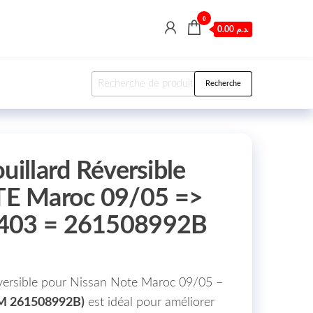
0
0.00 د.م.
Recherche pour :
Recherche
uillard Réversible
E Maroc 09/05 =>
3403 = 261508992B
éversible pour Nissan Note Maroc 09/05 –
EM 261508992B)
est idéal pour améliorer