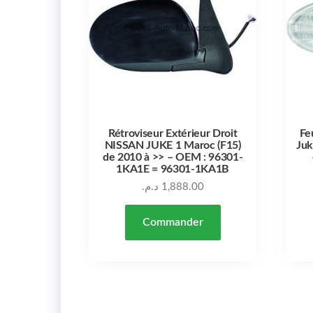
Rétroviseur Extérieur Droit
Fe
NISSAN JUKE 1 Maroc (F15)
Juk
de 2010 à >> – OEM : 96301-
1KA1E = 96301-1KA1B
د.م.
1,888.00
Commander