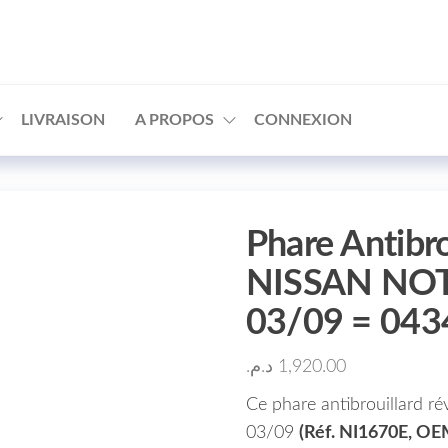
□
LIVRAISON
A PROPOS
CONNEXION
Phare Antibro
NISSAN NOT
03/09 = 04
د.م.
1,920.00
Ce phare antibrouillard r
03/09
(Réf. NI1670E, O