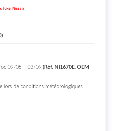
e
,
Juke
,
Nissan
0)
aroc 09/05 – 03/09
(Réf. NI1670E, OEM
rue lors de conditions météorologiques