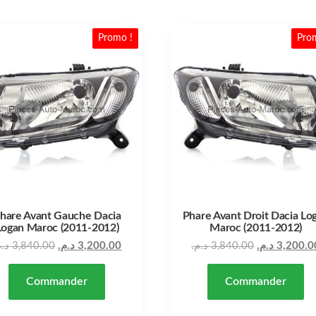
Promo !
Pro
hare Avant Gauche Dacia
Phare Avant Droit Dacia Lo
Logan Maroc (2011-2012)
Maroc (2011-2012)
Le prix actuel est : 3,200.00 د.م..
Le prix initial était : 3,840.00 د.م..
د..
3,840.00
د.م.
3,200.00
د.م.
3,840.00
د.م.
3,200.0
Commander
Commander