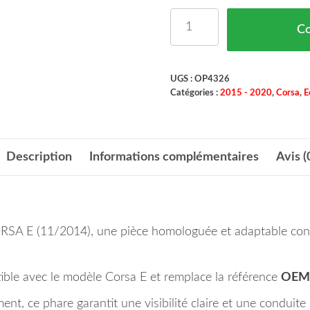
quantité de Phare Avant
C
UGS :
OP4326
Catégories :
2015 - 2020
,
Corsa
,
E
Description
Informations complémentaires
Avis (
RSA E (11/2014), une pièce homologuée et adaptable conç
tible avec le modèle Corsa E et remplace la référence
OEM
nt, ce phare garantit une visibilité claire et une conduite 