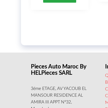
Pieces Auto Maroc By
I
HELPieces SARL
Q
B
3éme ETAGE, AV YACOUB EL
C
MANSOUR RESIDENCE AL
AMIRA III APPT N°32,
M