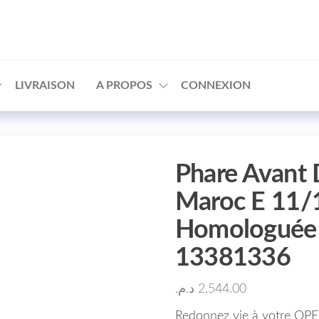
□
LIVRAISON
A PROPOS
CONNEXION
Phare Avant 
Maroc E 11/
Homologuée 
13381336
د.م.
2,544.00
Redonnez vie à votre OP