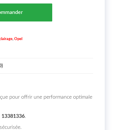
 Droit Opel Corsa Maroc E 11/14 => Piece Homologuée 
ommander
clairage
,
Opel
0)
ue pour offrir une performance optimale
13381336
.
sécurisée.