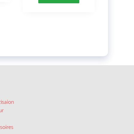
isaion
ur
soires