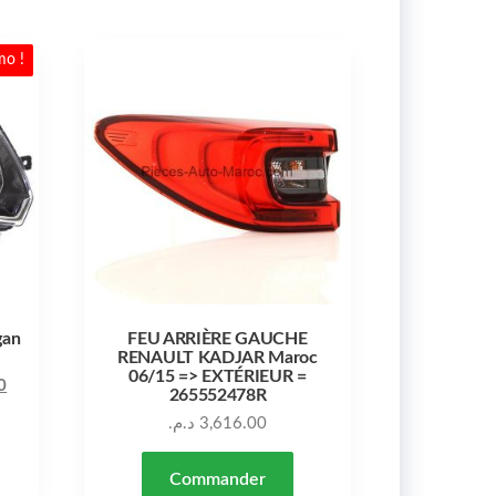
mo !
gan
FEU ARRIÈRE GAUCHE
RENAULT KADJAR Maroc
06/15 => EXTÉRIEUR =
Le prix actuel est : 3,200.00 د.م..
Le prix initial était : 3,840.00 د.م..
0
265552478R
د.م.
3,616.00
Commander