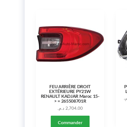
FEU ARRIÈRE DROIT
P
EXTÉRIEURE PY21W
RENAULT KADJAR Maroc 15-
م
> = 265508701R
د.م.
2,704.00
Commander