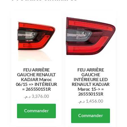
FEU ARRIÈRE
FEU ARRIÈRE
GAUCHE RENAULT
GAUCHE
KADJAR Maroc
INTÉRIEURE LED
06/15 => INTÉRIEUR
RENAULT KADJAR
= 265550151R
Maroc 15-> =
265550151R
د.م.
3,376.00
د.م.
1,456.00
Commander
Commander