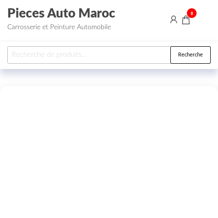
Aller au contenu
Pieces Auto Maroc
0
Carrosserie et Peinture Automobile
Recherche pour :
Recherche