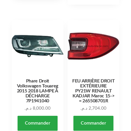
Phare Droit
FEU ARRIÈRE DROIT
Volkswagen Touareg
EXTÉRIEURE
2015 2018 LAMPE À
PY21W RENAULT
DÉCHARGE
KADJAR Maroc 15->
7P1941040
= 265508701R
د.م.
8,000.00
د.م.
2,704.00
Commander
Commander