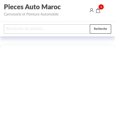
Aller au contenu
Pieces Auto Maroc
0
Carrosserie et Peinture Automobile
Recherche pour :
Recherche