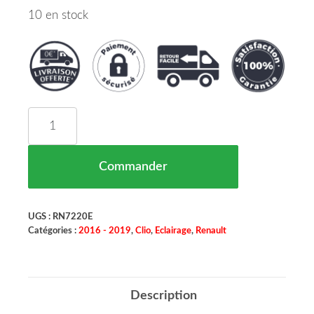
10 en stock
quantité de PHARE AVANT DROIT RENAULT CLIO
Commander
UGS :
RN7220E
Catégories :
2016 - 2019
,
Clio
,
Eclairage
,
Renault
Description