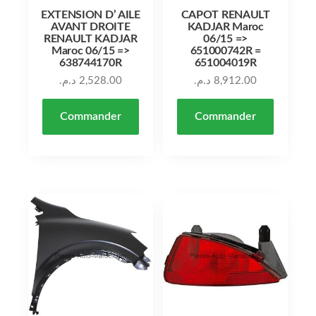
EXTENSION D’ AILE
CAPOT RENAULT
AVANT DROITE
KADJAR Maroc
RENAULT KADJAR
06/15 =>
Maroc 06/15 =>
651000742R =
638744170R
651004019R
د.م.
2,528.00
د.م.
8,912.00
Commander
Commander