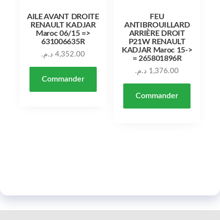
AILE AVANT DROITE
FEU
RENAULT KADJAR
ANTIBROUILLARD
Maroc 06/15 =>
ARRIÈRE DROIT
631006635R
P21W RENAULT
KADJAR Maroc 15->
د.م.
4,352.00
= 265801896R
د.م.
1,376.00
Commander
Commander