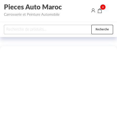
Aller au contenu
Pieces Auto Maroc
0
Carrosserie et Peinture Automobile
Recherche pour :
Recherche