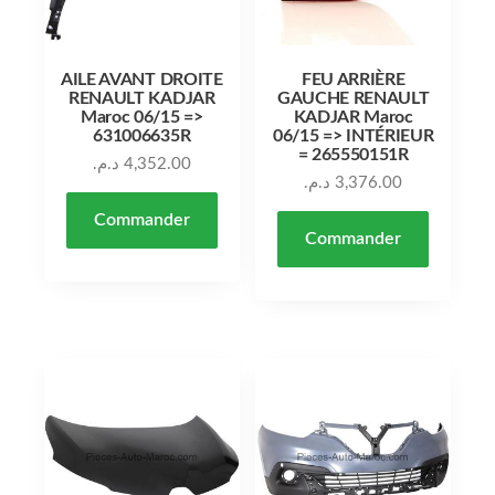
AILE AVANT DROITE
FEU ARRIÈRE
RENAULT KADJAR
GAUCHE RENAULT
Maroc 06/15 =>
KADJAR Maroc
631006635R
06/15 => INTÉRIEUR
= 265550151R
د.م.
4,352.00
د.م.
3,376.00
Commander
Commander