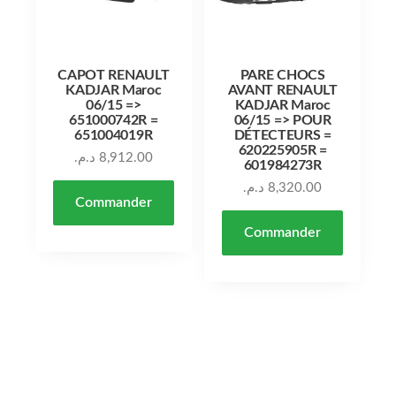
CAPOT RENAULT
PARE CHOCS
KADJAR Maroc
AVANT RENAULT
06/15 =>
KADJAR Maroc
651000742R =
06/15 => POUR
651004019R
DÉTECTEURS =
620225905R =
د.م.
8,912.00
601984273R
د.م.
8,320.00
Commander
Commander