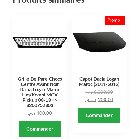
Produits similaires
Promo !
Grille De Pare Chocs
Capot Dacia Logan
Centre Avant Noir
Maroc (2011-2012)
Dacia Logan Maroc
د.م.
8,000.00
Lim/Kombi MCV
د.م.
7,200.00
Pickup 08-13 =>
8200752803
د.م.
400.00
Commander
Commander