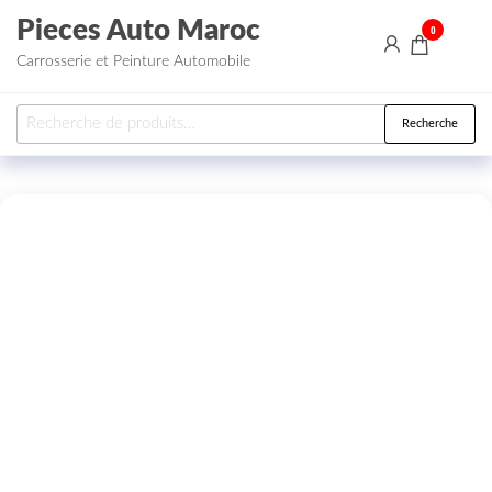
Aller au contenu
Pieces Auto Maroc
0
Carrosserie et Peinture Automobile
Recherche pour :
Recherche