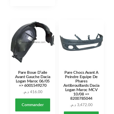
Pare Boue D’aile
Pare Chocs Avant A
Avant Gauche Dacia
Peindre Equipe De
Logan Maroc 06/05
Phares
=> 6001549270
Antibrouillards Dacia
Logan Maroc MCV
د.م.
416.00
10/08 =>
8200785044
Commander
د.م.
3,472.00