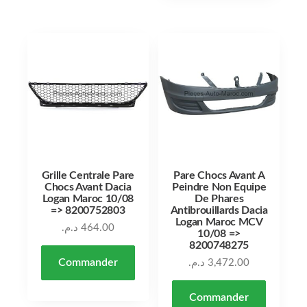
Grille Centrale Pare
Pare Chocs Avant A
Chocs Avant Dacia
Peindre Non Equipe
Logan Maroc 10/08
De Phares
=> 8200752803
Antibrouillards Dacia
Logan Maroc MCV
د.م.
464.00
10/08 =>
8200748275
Commander
د.م.
3,472.00
Commander