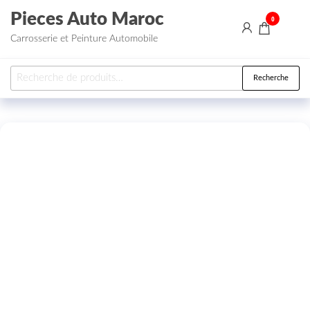
Aller au contenu
Pieces Auto Maroc
0
Carrosserie et Peinture Automobile
Recherche pour :
Recherche