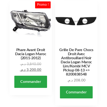
Promo !
Phare Avant Droit
Grille De Pare Chocs
Dacia Logan Maroc
Droit Avec
(2011-2012)
Antibrouillard Noir
Dacia Logan Maroc
Le prix initial était : 3,840.00 د.م..
د.م.
3,840.00
Lim/Kombi MCV
Le prix actuel est : 3,200.00 د.م..
د.م.
3,200.00
Pickup 08-13 =>
8200838548
د.م.
208.00
Commander
Commander