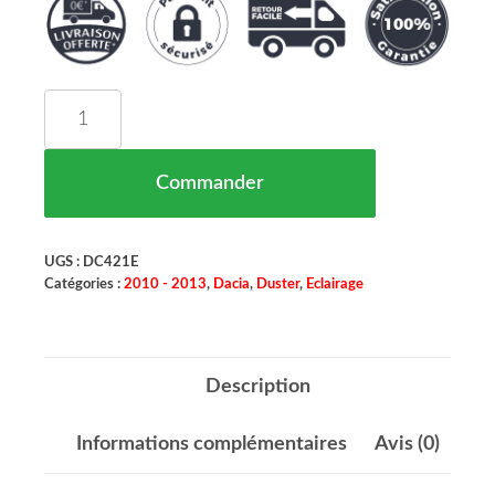
quantité de Phare Avant Gauche Dacia Duster M
Commander
UGS :
DC421E
Catégories :
2010 - 2013
,
Dacia
,
Duster
,
Eclairage
Description
Informations complémentaires
Avis (0)