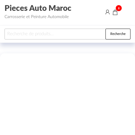
Aller au contenu
Pieces Auto Maroc
0
Carrosserie et Peinture Automobile
Recherche pour :
Recherche