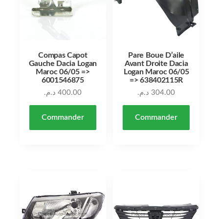
Compas Capot
Pare Boue D’aile
Gauche Dacia Logan
Avant Droite Dacia
Maroc 06/05 =>
Logan Maroc 06/05
6001546875
=> 638402115R
د.م.
400.00
د.م.
304.00
Commander
Commander