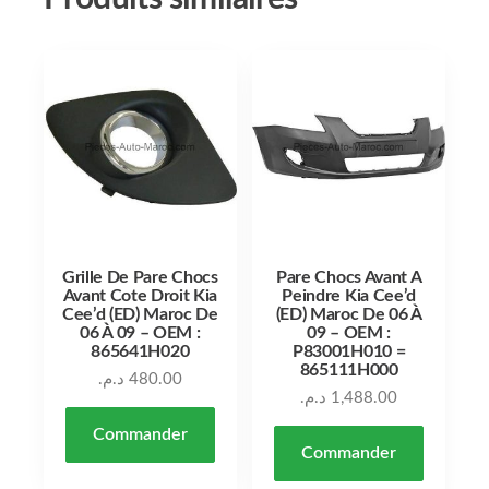
Grille De Pare Chocs
Pare Chocs Avant A
Avant Cote Droit Kia
Peindre Kia Cee’d
Cee’d (ED) Maroc De
(ED) Maroc De 06 À
06 À 09 – OEM :
09 – OEM :
865641H020
P83001H010 =
865111H000
د.م.
480.00
د.م.
1,488.00
Commander
Commander