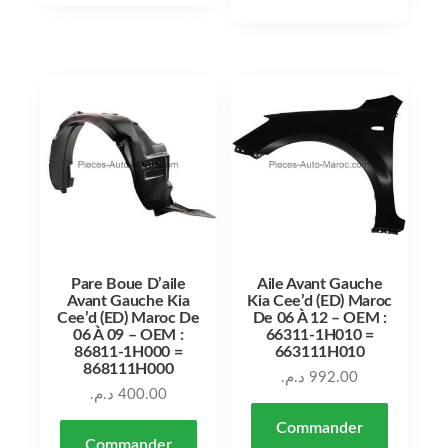
Pare Boue D’aile
Aile Avant Gauche
Avant Gauche Kia
Kia Cee’d (ED) Maroc
Cee’d (ED) Maroc De
De 06 À 12 – OEM :
06 À 09 – OEM :
66311-1H010 =
86811-1H000 =
663111H010
868111H000
د.م.
992.00
د.م.
400.00
Commander
Commander