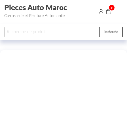
Aller au contenu
Pieces Auto Maroc
0
Carrosserie et Peinture Automobile
Recherche pour :
Recherche