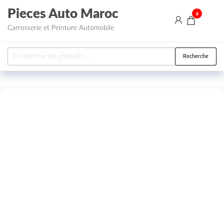
Aller au contenu
Pieces Auto Maroc
0
Carrosserie et Peinture Automobile
Recherche pour :
Recherche