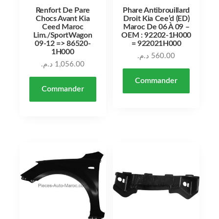
Renfort De Pare
Phare Antibrouillard
Chocs Avant Kia
Droit Kia Cee’d (ED)
Ceed Maroc
Maroc De 06 À 09 –
Lim./SportWagon
OEM : 92202-1H000
09-12 => 86520-
= 922021H000
1H000
د.م.
560.00
د.م.
1,056.00
Commander
Commander