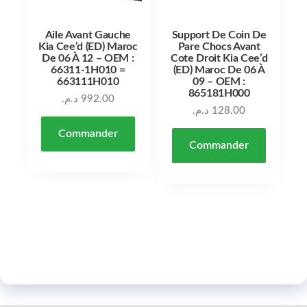
Aile Avant Gauche
Support De Coin De
Kia Cee’d (ED) Maroc
Pare Chocs Avant
De 06 À 12 – OEM :
Cote Droit Kia Cee’d
66311-1H010 =
(ED) Maroc De 06 À
663111H010
09 – OEM :
865181H000
د.م.
992.00
د.م.
128.00
Commander
Commander