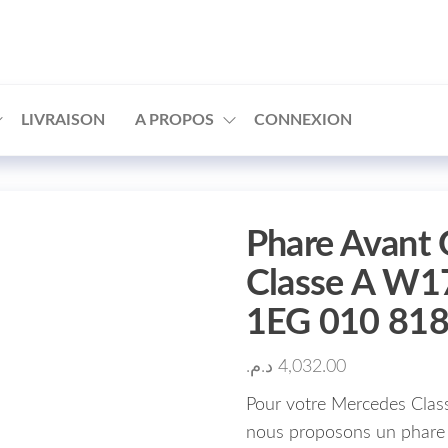
□
LIVRAISON
A PROPOS
CONNEXION
Phare Avant
Classe A W1
1EG 010 81
د.م.
4,032.00
Pour votre Mercedes Clas
nous proposons un phare