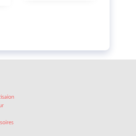
isaion
ur
soires