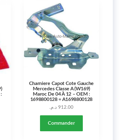
e
Charniere Capot Cote Gauche
)
Mercedes Classe A (W169)
:
Maroc De 04 À 12 – OEM :
1698800128 = A1698800128
د.م.
912.00
Commander