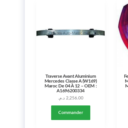
Traverse Avant Aluminium
F
Mercedes Classe A (W169)
M
Maroc De 04 À 12 – OEM :
M
A1696200334
د.م.
2,256.00
Commander