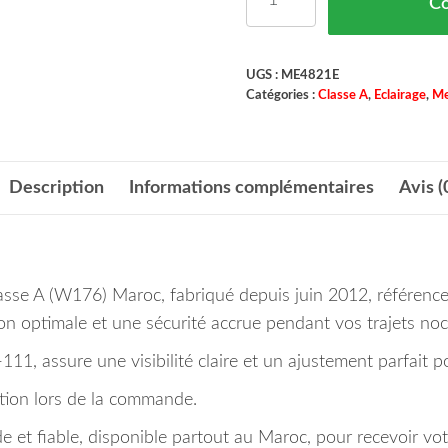
C
UGS :
ME4821E
Catégories :
Classe A
,
Eclairage
,
Me
Description
Informations complémentaires
Avis (
sse A (W176) Maroc, fabriqué depuis juin 2012, référenc
ion optimale et une sécurité accrue pendant vos trajets noc
1, assure une visibilité claire et un ajustement parfait p
cation lors de la commande.
de et fiable, disponible partout au Maroc, pour recevoir votr