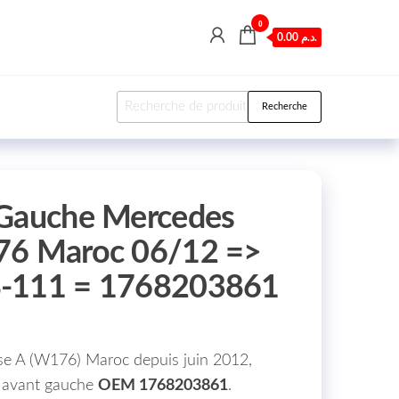
0
0.00 د.م.
Recherche pour :
Recherche
 Gauche Mercedes
76 Maroc 06/12 =>
8-111 = 1768203861
se A (W176) Maroc depuis juin 2012,
 avant gauche
OEM 1768203861
.