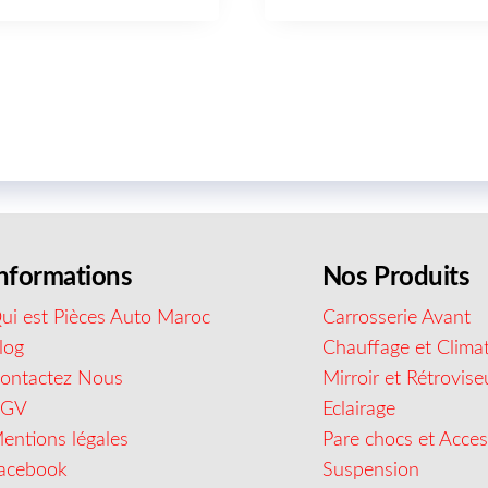
nformations
Nos Produits
ui est Pièces Auto Maroc
Carrosserie Avant
log
Chauffage et Climat
ontactez Nous
Mirroir et Rétrovise
CGV
Eclairage
entions légales
Pare chocs et Acces
acebook
Suspension