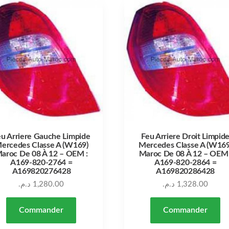
eu Arriere Gauche Limpide
Feu Arriere Droit Limpid
ercedes Classe A (W169)
Mercedes Classe A (W169
aroc De 08 À 12 – OEM :
Maroc De 08 À 12 – OEM 
A169-820-2764 =
A169-820-2864 =
A169820276428
A169820286428
د.م.
1,280.00
د.م.
1,328.00
Commander
Commander