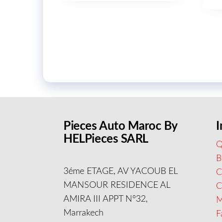
Pieces Auto Maroc By
I
HELPieces SARL
Q
B
3éme ETAGE, AV YACOUB EL
C
MANSOUR RESIDENCE AL
AMIRA III APPT N°32,
M
Marrakech
F