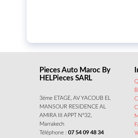
Pieces Auto Maroc By
I
HELPieces SARL
Q
B
3éme ETAGE, AV YACOUB EL
C
MANSOUR RESIDENCE AL
AMIRA III APPT N°32,
M
Marrakech
F
Téléphone :
07 54 09 48 34
Y