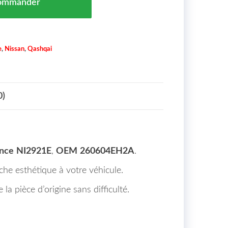
ommander
e
,
Nissan
,
Qashqai
0)
nce
NI2921E
,
OEM
260604EH2A
.
uche esthétique à votre véhicule.
la pièce d’origine sans difficulté.