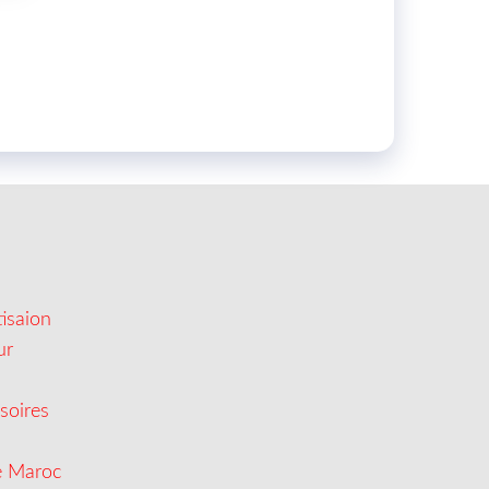
isaion
ur
soires
e Maroc