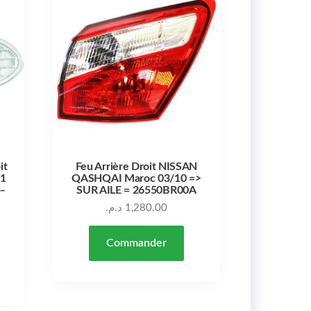
it
Feu Arrière Droit NISSAN
 1
QASHQAI Maroc 03/10 =>
 –
SUR AILE = 26550BR00A
د.م.
1,280.00
Commander