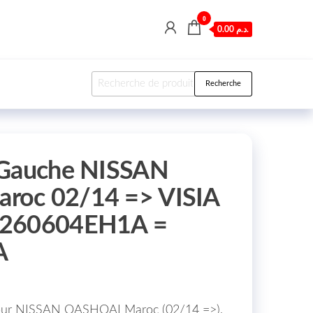
0
0.00 د.م.
Recherche pour :
Recherche
 Gauche NISSAN
roc 02/14 => VISIA
 260604EH1A =
A
pour NISSAN QASHQAI Maroc (02/14 =>),