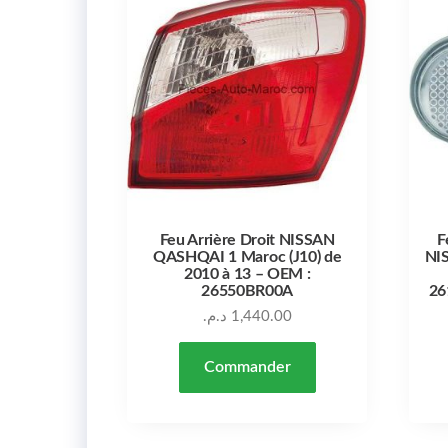
Feu Arrière Droit NISSAN
F
QASHQAI 1 Maroc (J10) de
NI
2010 à 13 – OEM :
26550BR00A
26
د.م.
1,440.00
Commander