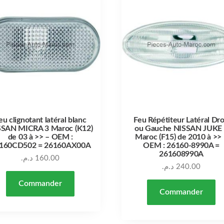
eu clignotant latéral blanc
Feu Répétiteur Latéral Dro
SSAN MICRA 3 Maroc (K12)
ou Gauche NISSAN JUKE
de 03 à >> – OEM :
Maroc (F15) de 2010 à >>
160CD502 = 26160AX00A
OEM : 26160-8990A =
261608990A
د.م.
160.00
د.م.
240.00
Commander
Commander