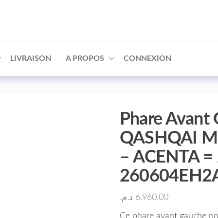
□
LIVRAISON
A PROPOS
CONNEXION
Phare Avant
QASHQAI Ma
– ACENTA =
260604EH2
د.م.
6,960.00
Ce phare avant gauche 