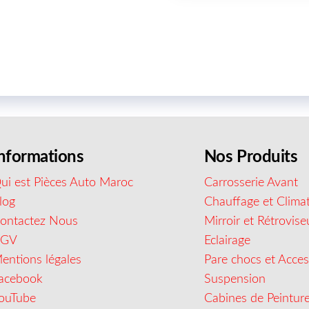
nformations
Nos Produits
ui est Pièces Auto Maroc
Carrosserie Avant
log
Chauffage et Climat
ontactez Nous
Mirroir et Rétrovise
CGV
Eclairage
entions légales
Pare chocs et Acces
acebook
Suspension
ouTube
Cabines de Peintur