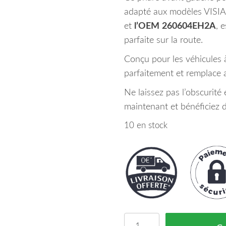
adapté aux modèles VISIA
et
l’OEM
260604EH2A
, 
parfaite sur la route.
Conçu pour les véhicules à
parfaitement et remplace a
Ne laissez pas l’obscurit
maintenant et bénéficiez d
10 en stock
quantité de Phare Avan