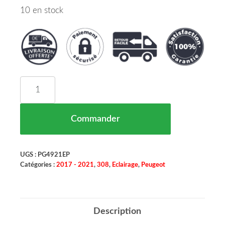
10 en stock
quantité de Phare Avant Gauche Peugeot 308 Mar
Commander
UGS :
PG4921EP
Catégories :
2017 - 2021
,
308
,
Eclairage
,
Peugeot
Description