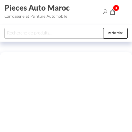
Aller au contenu
Pieces Auto Maroc
0
Carrosserie et Peinture Automobile
Recherche pour :
Recherche