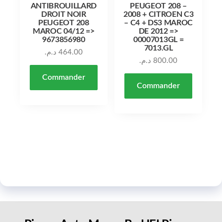
ANTIBROUILLARD
PEUGEOT 208 –
DROIT NOIR
2008 + CITROEN C3
PEUGEOT 208
– C4 + DS3 MAROC
MAROC 04/12 =>
DE 2012 =>
9673856980
00007013GL =
7013.GL
د.م.
464.00
د.م.
800.00
Commander
Commander