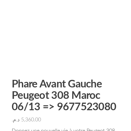
Phare Avant Gauche
Peugeot 308 Maroc
06/13 => 9677523080
د.م.
5,360.00