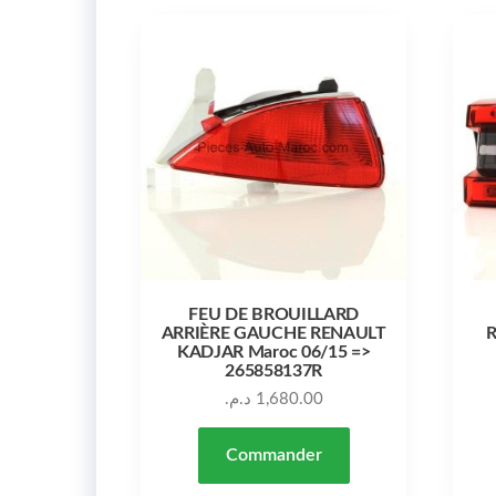
FEU DE BROUILLARD
ARRIÈRE GAUCHE RENAULT
R
KADJAR Maroc 06/15 =>
265858137R
د.م.
1,680.00
Commander