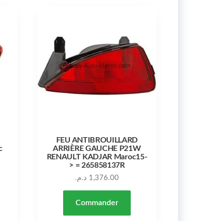
FEU ANTIBROUILLARD
c
ARRIÈRE GAUCHE P21W
RENAULT KADJAR Maroc15-
> = 265858137R
د.م.
1,376.00
Commander