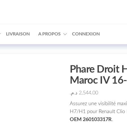
□
LIVRAISON
A PROPOS
CONNEXION
Phare Droit 
Maroc IV 16
د.م.
2,544.00
Assurez une visibilité max
H7/H1 pour Renault Clio 
OEM 260103317R
.