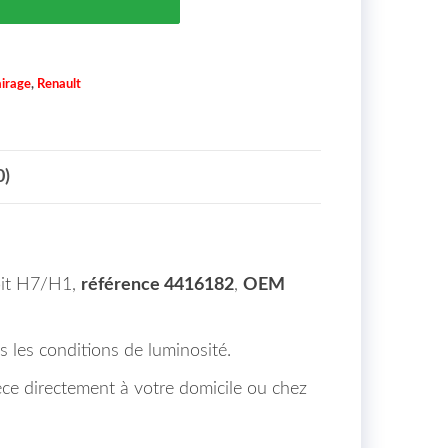
airage
,
Renault
0)
roit H7/H1,
référence 4416182
,
OEM
s les conditions de luminosité.
ièce directement à votre domicile ou chez