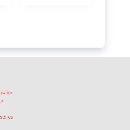
isaion
ur
soires