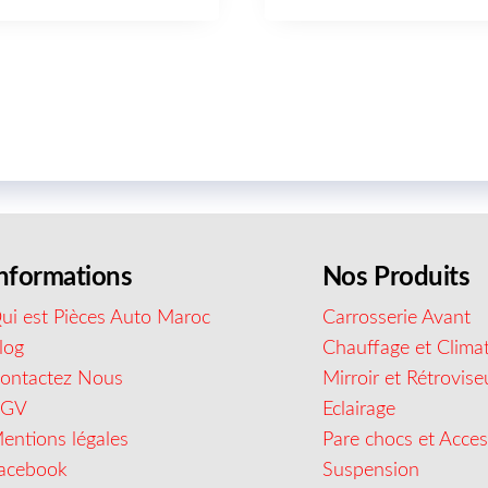
nformations
Nos Produits
ui est Pièces Auto Maroc
Carrosserie Avant
log
Chauffage et Climat
ontactez Nous
Mirroir et Rétrovise
CGV
Eclairage
entions légales
Pare chocs et Acces
acebook
Suspension