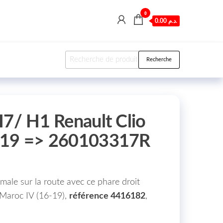
0
0.00 د.م.
Recherche pour :
Recherche
H7/ H1 Renault Clio
-19 => 260103317R
imale sur la route avec ce phare droit
Maroc IV (16-19),
référence 4416182
,