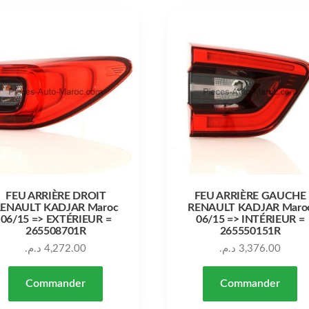
FEU ARRIÈRE DROIT
FEU ARRIÈRE GAUCHE
ENAULT KADJAR Maroc
RENAULT KADJAR Maro
06/15 => EXTÉRIEUR =
06/15 => INTÉRIEUR =
265508701R
265550151R
د.م.
4,272.00
د.م.
3,376.00
Commander
Commander