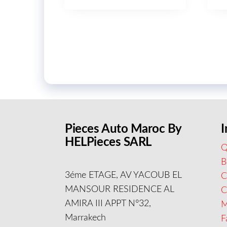
Pieces Auto Maroc By
I
HELPieces SARL
Q
B
3éme ETAGE, AV YACOUB EL
C
MANSOUR RESIDENCE AL
AMIRA III APPT N°32,
M
Marrakech
F