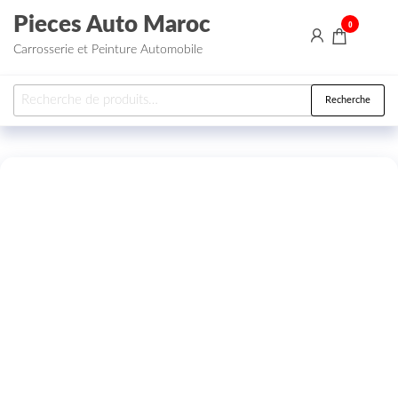
Aller au contenu
Pieces Auto Maroc
0
Carrosserie et Peinture Automobile
Recherche pour :
Recherche