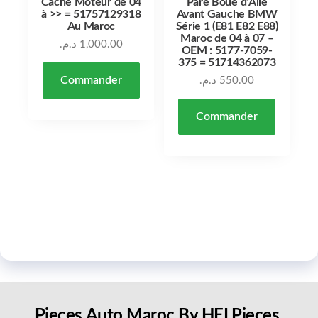
Cache Moteur de 04
Pare Boue d’Aile
à >> = 51757129318
Avant Gauche BMW
Au Maroc
Série 1 (E81 E82 E88)
Maroc de 04 à 07 –
د.م.
1,000.00
OEM : 5177-7059-
375 = 51714362073
Commander
د.م.
550.00
Commander
Pieces Auto Maroc By HELPieces