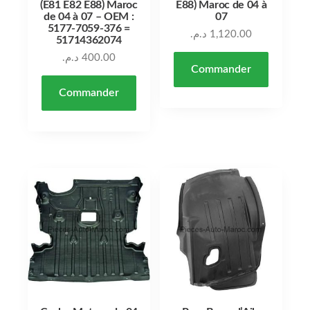
(E81 E82 E88) Maroc
E88) Maroc de 04 à
de 04 à 07 – OEM :
07
5177-7059-376 =
د.م.
1,120.00
51714362074
د.م.
400.00
Commander
Commander