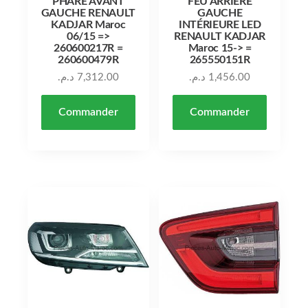
PHARE AVANT
FEU ARRIÈRE
GAUCHE RENAULT
GAUCHE
KADJAR Maroc
INTÉRIEURE LED
06/15 =>
RENAULT KADJAR
260600217R =
Maroc 15-> =
260600479R
265550151R
د.م.
7,312.00
د.م.
1,456.00
Commander
Commander