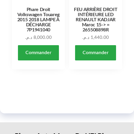
Phare Droit
FEU ARRIÈRE DROIT
Volkswagen Touareg
INTÉRIEURE LED
2015 2018 LAMPE À
RENAULT KADJAR
DÉCHARGE
Maroc 15-> =
7P1941040
265508898R
د.م.
8,000.00
د.م.
1,440.00
Commander
Commander