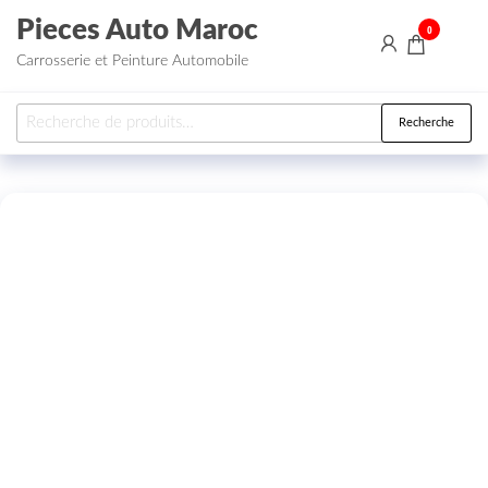
Aller au contenu
Pieces Auto Maroc
0
Carrosserie et Peinture Automobile
Recherche pour :
Recherche