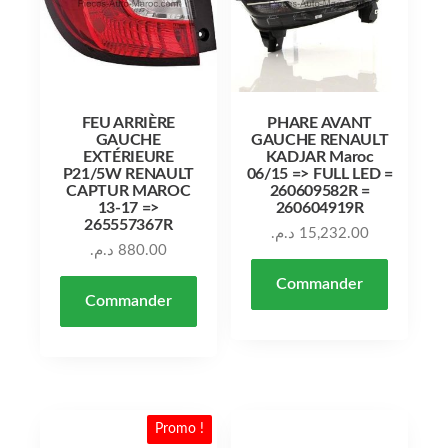
FEU ARRIÈRE
PHARE AVANT
GAUCHE
GAUCHE RENAULT
EXTÉRIEURE
KADJAR Maroc
P21/5W RENAULT
06/15 => FULL LED =
CAPTUR MAROC
260609582R =
13-17 =>
260604919R
265557367R
د.م.
15,232.00
د.م.
880.00
Commander
Commander
Promo !