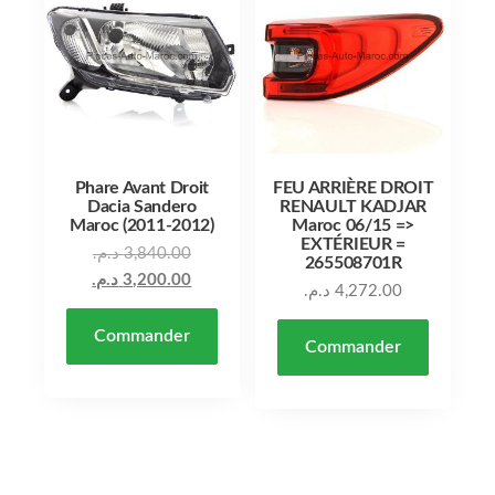
Phare Avant Droit
FEU ARRIÈRE DROIT
Dacia Sandero
RENAULT KADJAR
Maroc (2011-2012)
Maroc 06/15 =>
EXTÉRIEUR =
Le prix initial était : 3,840.00 د.م..
د.م.
3,840.00
265508701R
Le prix actuel est : 3,200.00 د.م..
د.م.
3,200.00
د.م.
4,272.00
Commander
Commander