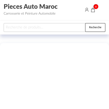
Aller au contenu
Pieces Auto Maroc
0
Carrosserie et Peinture Automobile
Recherche pour :
Recherche