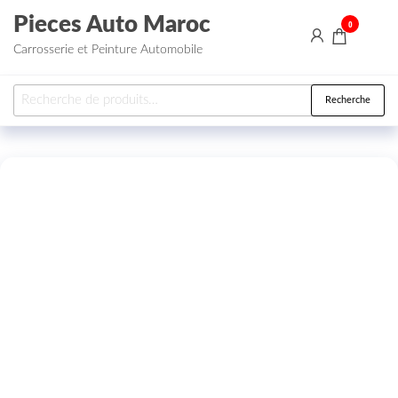
Aller au contenu
Pieces Auto Maroc
0
Carrosserie et Peinture Automobile
Recherche pour :
Recherche