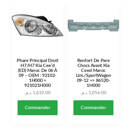
Phare Principal Droit
Renfort De Pare
H7/H7 Kia Cee’d
Chocs Avant Kia
(ED) Maroc De 06 À
Ceed Maroc
09 – OEM : 92102-
Lim./SportWagon
1H000 =
09-12 => 86520-
921021H000
1H000
د.م.
1,632.00
د.م.
1,056.00
Commander
Commander