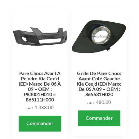
Pare Chocs Avant A
Grille De Pare Chocs
Peindre Kia Cee’d
Avant Coté Gauche
(ED) Maroc De 06 À
Kia Cee’d (ED) Maroc
09 – OEM :
De 06 À 09 – OEM :
P83001H010 =
865631H020
865111H000
د.م.
480.00
د.م.
1,488.00
Commander
Commander