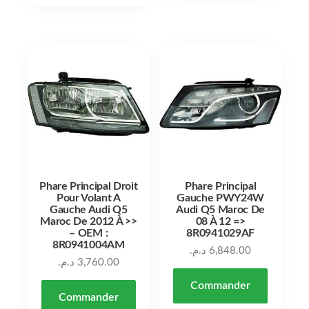
Phare Principal Droit
Phare Principal
Pour Volant A
Gauche PWY24W
Gauche Audi Q5
Audi Q5 Maroc De
Maroc De 2012 À >>
08 À 12 =>
– OEM :
8R0941029AF
8R0941004AM
د.م.
6,848.00
د.م.
3,760.00
Commander
Commander