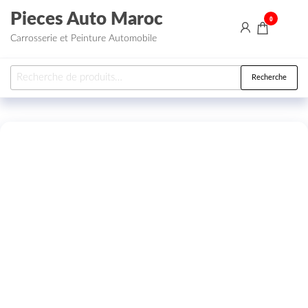
Aller au contenu
Pieces Auto Maroc
0
Carrosserie et Peinture Automobile
Recherche pour :
Recherche