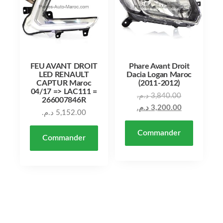
FEU AVANT DROIT
Phare Avant Droit
LED RENAULT
Dacia Logan Maroc
CAPTUR Maroc
(2011-2012)
04/17 => LAC111 =
د.م.
3,840.00
266007846R
د.م.
3,200.00
د.م.
5,152.00
Commander
Commander