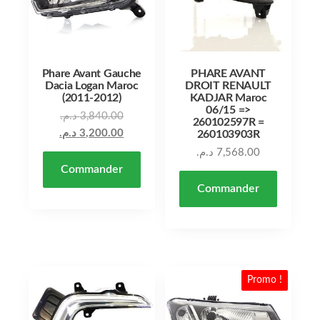
Phare Avant Gauche
PHARE AVANT
Dacia Logan Maroc
DROIT RENAULT
(2011-2012)
KADJAR Maroc
06/15 =>
Le prix initial était : 3,840.00 د.م..
د.م.
3,840.00
260102597R =
Le prix actuel est : 3,200.00 د.م..
د.م.
3,200.00
260103903R
د.م.
7,568.00
Commander
Commander
Promo !