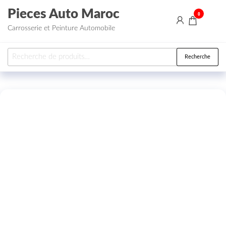
Aller au contenu
Pieces Auto Maroc
0
Carrosserie et Peinture Automobile
Recherche pour :
Recherche