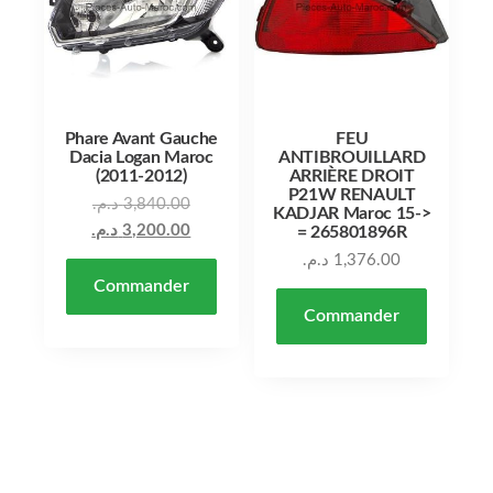
Phare Avant Gauche
FEU
Dacia Logan Maroc
ANTIBROUILLARD
(2011-2012)
ARRIÈRE DROIT
P21W RENAULT
Le prix initial était : 3,840.00 د.م..
د.م.
3,840.00
KADJAR Maroc 15->
Le prix actuel est : 3,200.00 د.م..
د.م.
3,200.00
= 265801896R
د.م.
1,376.00
Commander
Commander