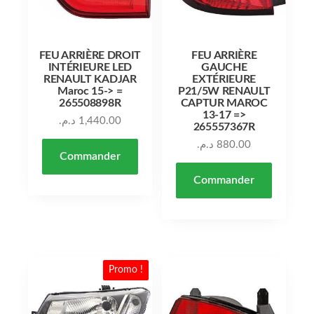
FEU ARRIÈRE DROIT
FEU ARRIÈRE
INTÉRIEURE LED
GAUCHE
RENAULT KADJAR
EXTÉRIEURE
Maroc 15-> =
P21/5W RENAULT
265508898R
CAPTUR MAROC
13-17 =>
د.م.
1,440.00
265557367R
د.م.
880.00
Commander
Commander
Promo !