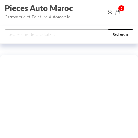
Aller au contenu
Pieces Auto Maroc
0
Carrosserie et Peinture Automobile
Recherche pour :
Recherche