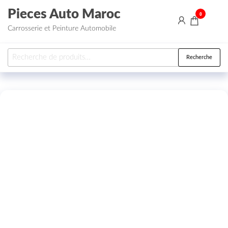
Aller au contenu
Pieces Auto Maroc
0
Carrosserie et Peinture Automobile
Recherche pour :
Recherche