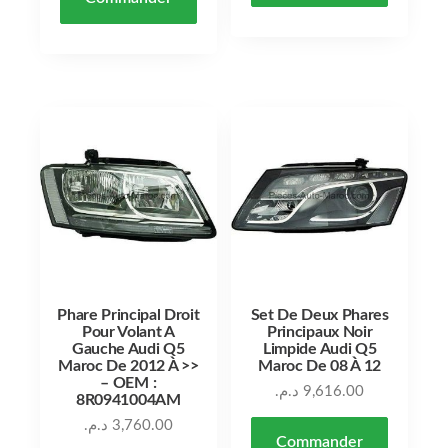
Phare Principal Droit
Set De Deux Phares
Pour Volant A
Principaux Noir
Gauche Audi Q5
Limpide Audi Q5
Maroc De 2012 À >>
Maroc De 08 À 12
– OEM :
د.م.
9,616.00
8R0941004AM
د.م.
3,760.00
Commander