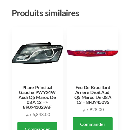
Produits similaires
Phare Principal
Feu De Brouillard
Gauche PWY24W
Arriere Droit Audi
Audi Q5 Maroc De
Q5 Maroc De 08 À
08 À 12 =>
13 = 8R0945096
8R0941029AF
د.م.
928.00
د.م.
6,848.00
Commander
Commander