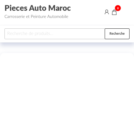
Aller au contenu
Pieces Auto Maroc
0
Carrosserie et Peinture Automobile
Recherche pour :
Recherche