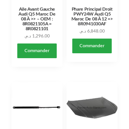
Aile Avant Gauche
Phare Principal Droit
Audi Q5 Maroc De
PWY24W Audi Q5
08 À >> – OEM :
Maroc De 08 À 12 =>
8R0821105A =
8R0941030AF
8R0821101
د.م.
6,848.00
د.م.
1,296.00
Commander
Commander