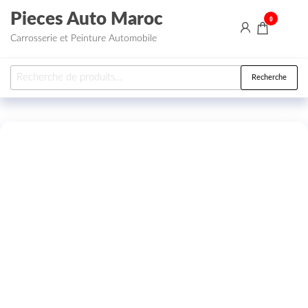
Aller au contenu
Pieces Auto Maroc
0
Carrosserie et Peinture Automobile
Recherche pour :
Recherche