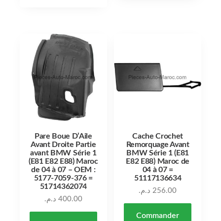
Pare Boue D’Aile
Cache Crochet
Avant Droite Partie
Remorquage Avant
avant BMW Série 1
BMW Série 1 (E81
(E81 E82 E88) Maroc
E82 E88) Maroc de
de 04 à 07 – OEM :
04 à 07 =
5177-7059-376 =
51117136634
51714362074
د.م.
256.00
د.م.
400.00
Commander