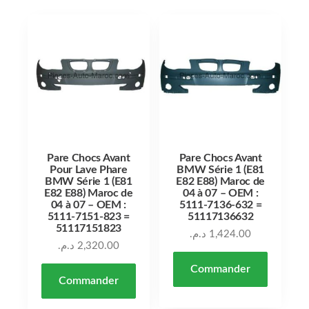
Pare Chocs Avant
Pare Chocs Avant
Pour Lave Phare
BMW Série 1 (E81
BMW Série 1 (E81
E82 E88) Maroc de
E82 E88) Maroc de
04 à 07 – OEM :
04 à 07 – OEM :
5111-7136-632 =
5111-7151-823 =
51117136632
51117151823
د.م.
1,424.00
د.م.
2,320.00
Commander
Commander