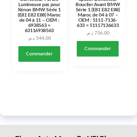
Lumineuse pas pour
Bouclier Avant BMW
Xénon BMW Série 1
Série 1 (E81 E82 E88)
(E81 E82 E88) Maroc
Maroc de 04 à 07 –
de 04 à 11 – OEM :
OEM : 5111-7136-
6938563 =
633 = 51117136633
63116938563
د.م.
736.00
د.م.
544.00
Commander
Commander