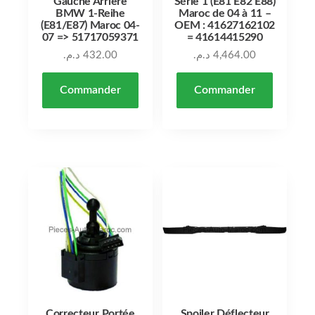
Gauche Arrière
Série 1 (E81 E82 E88)
BMW 1-Reihe
Maroc de 04 à 11 –
(E81/E87) Maroc 04-
OEM : 41627162102
07 => 51717059371
= 41614415290
د.م.
432.00
د.م.
4,464.00
Commander
Commander
Correcteur Portée
Spoiler Déflecteur