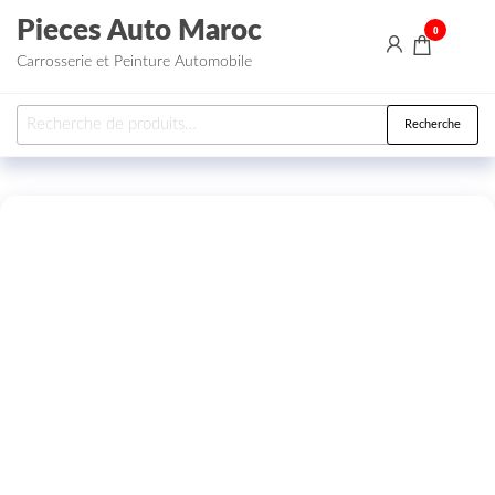
Aller au contenu
Pieces Auto Maroc
0
Carrosserie et Peinture Automobile
Recherche pour :
Recherche