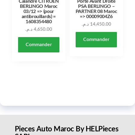
Calandre CITROEN
Porte Avant Droite
BERLINGO Maroc
PSA BERLINGO –
03/12 => (pour
PARTNER 08 Maroc
antibrouillards) =
=> 00009004Z6
1608354480
د.م.
14,450.00
د.م.
4,650.00
Commander
Commander
Pieces Auto Maroc By HELPieces