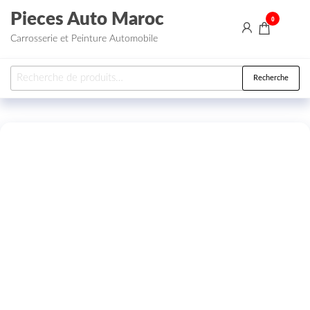
Aller au contenu
Pieces Auto Maroc
0
Carrosserie et Peinture Automobile
Recherche pour :
Recherche