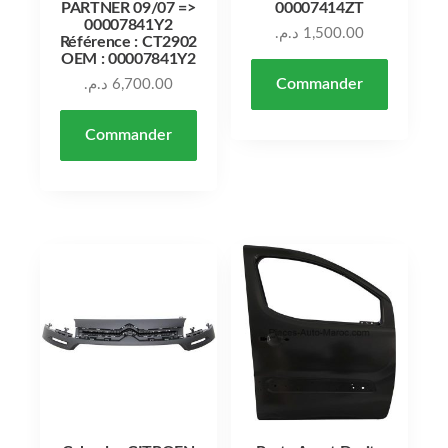
PARTNER 09/07 =>
00007414ZT
00007841Y2
د.م.
1,500.00
Référence : CT2902
OEM : 00007841Y2
Commander
د.م.
6,700.00
Commander