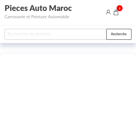
Aller au contenu
Pieces Auto Maroc
0
Carrosserie et Peinture Automobile
Recherche pour :
Recherche