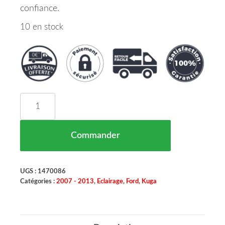
confiance.
10 en stock
quantité de Phare Principal Droit Ford Kuga Mar
Commander
UGS :
1470086
Catégories :
2007 - 2013
,
Eclairage
,
Ford
,
Kuga