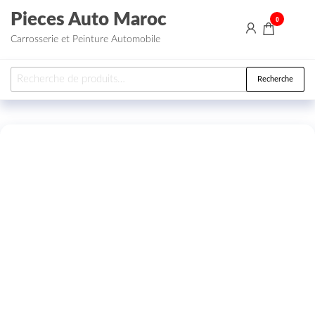
Aller au contenu
Pieces Auto Maroc
0
Carrosserie et Peinture Automobile
Recherche pour :
Recherche