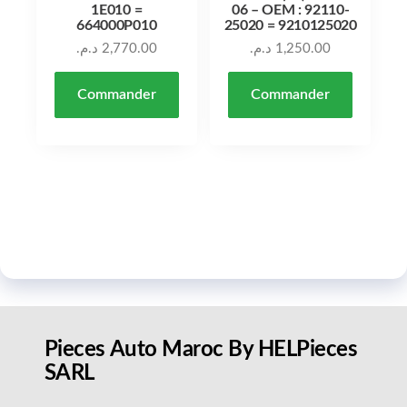
1E010 =
06 – OEM : 92110-
664000P010
25020 = 9210125020
د.م.
2,770.00
د.م.
1,250.00
Commander
Commander
Pieces Auto Maroc By HELPieces
SARL