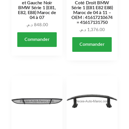
et Gauche Noir
Coté Droit BMW
BMW Série 1 (E81,
Série 1 (E81 E82 E88)
E82, E88) Maroc de
Maroc de 04 à 11 –
04 à 07
OEM : 41617210674
= 41617131750
د.م.
848.00
د.م.
1,376.00
Commander
Commander