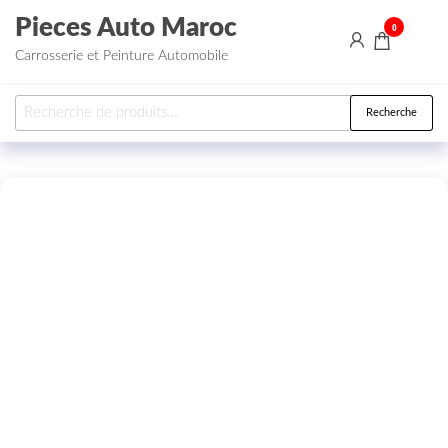
Aller au contenu
Pieces Auto Maroc
0
Carrosserie et Peinture Automobile
Recherche pour :
Recherche