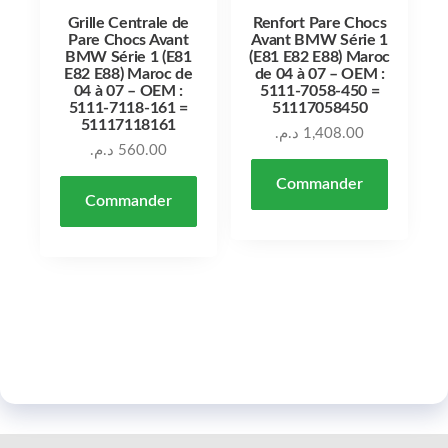
Grille Centrale de
Renfort Pare Chocs
Pare Chocs Avant
Avant BMW Série 1
BMW Série 1 (E81
(E81 E82 E88) Maroc
E82 E88) Maroc de
de 04 à 07 – OEM :
04 à 07 – OEM :
5111-7058-450 =
5111-7118-161 =
51117058450
51117118161
د.م.
1,408.00
د.م.
560.00
Commander
Commander