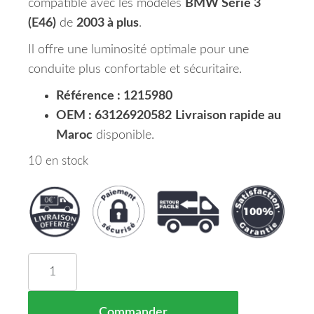
compatible avec les modèles
BMW Série 3
(E46)
de
2003 à plus
.
Il offre une luminosité optimale pour une
conduite plus confortable et sécuritaire.
Référence : 1215980
OEM : 63126920582
Livraison rapide au
Maroc
disponible.
10 en stock
quantité de Phare Principal Droit H7 BMW Série 
Commander