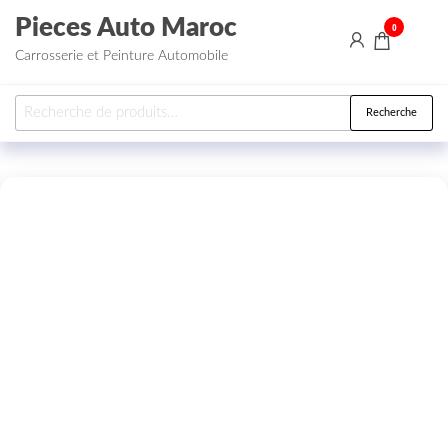
Aller au contenu
Pieces Auto Maroc
0
Carrosserie et Peinture Automobile
Recherche pour :
Recherche