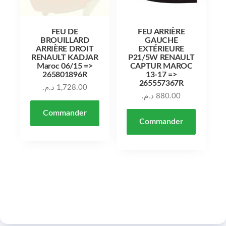
FEU DE
FEU ARRIÈRE
BROUILLARD
GAUCHE
ARRIÈRE DROIT
EXTÉRIEURE
RENAULT KADJAR
P21/5W RENAULT
Maroc 06/15 =>
CAPTUR MAROC
265801896R
13-17 =>
265557367R
د.م.
1,728.00
د.م.
880.00
Commander
Commander