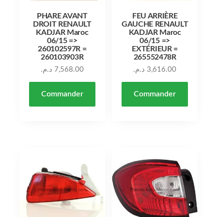
PHARE AVANT
FEU ARRIÈRE
DROIT RENAULT
GAUCHE RENAULT
KADJAR Maroc
KADJAR Maroc
06/15 =>
06/15 =>
260102597R =
EXTÉRIEUR =
260103903R
265552478R
د.م.
7,568.00
د.م.
3,616.00
Commander
Commander