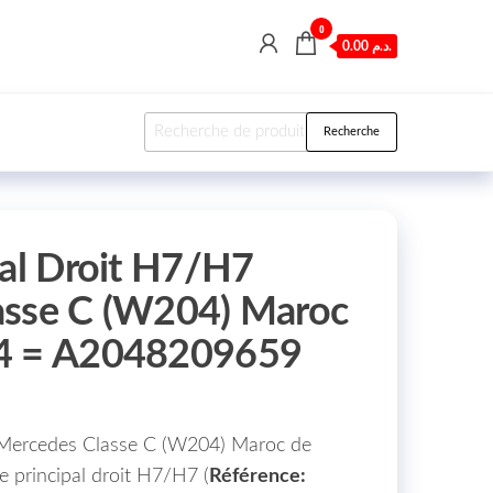
0
0.00 د.م.
Recherche pour :
Recherche
pal Droit H7/H7
asse C (W204) Maroc
4 = A2048209659
e Mercedes Classe C (W204) Maroc de
 principal droit H7/H7 (
Référence: