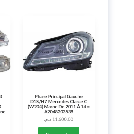
3
Phare Principal Gauche
D1S/H7 Mercedes Classe C
0
(W204) Maroc De 2011 À 14 =
roc
A2048203539
د.م.
11,600.00