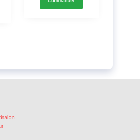
Commander
isaion
ur