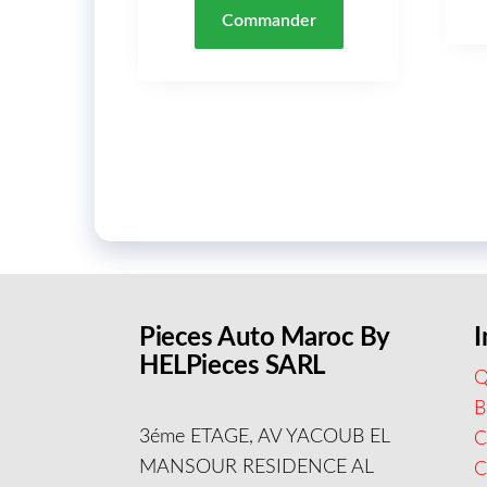
Commander
Pieces Auto Maroc By
I
HELPieces SARL
Q
B
3éme ETAGE, AV YACOUB EL
C
MANSOUR RESIDENCE AL