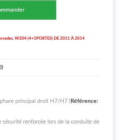
ipal Droit H7/H7 Mercedes Classe C (W204) Maroc De 2
ommander
rcedes
,
W204 (4+5PORTES) DE 2011 À 2014
0)
 phare principal droit H7/H7 (
Référence:
 sécurité renforcée lors de la conduite de