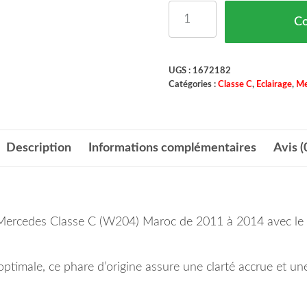
quantité de Phare Princ
C
UGS :
1672182
Catégories :
Classe C
,
Eclairage
,
Me
Description
Informations complémentaires
Avis (
tre Mercedes Classe C (W204) Maroc de 2011 à 2014 avec le
timale, ce phare d’origine assure une clarté accrue et une