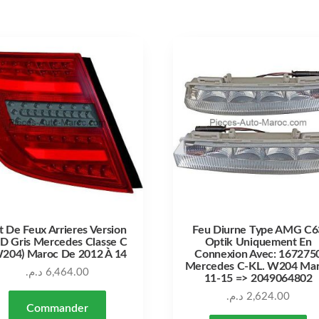
t De Feux Arrieres Version
Feu Diurne Type AMG C6
D Gris Mercedes Classe C
Optik Uniquement En
204) Maroc De 2012 À 14
Connexion Avec: 167275
Mercedes C-KL. W204 Ma
د.م.
6,464.00
11-15 => 2049064802
د.م.
2,624.00
Commander