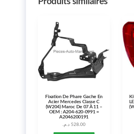
Produits similaires
Fixation De Phare Gache En
Ki
Acier Mercedes Classe C
LE
(W204) Maroc De 07 À 11 –
(W
OEM : A204-620-0991 =
A2046200191
د.م.
528.00