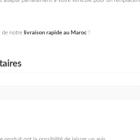
l s’adapte parfaitement à votre véhicule pour un remplaceme
 de notre
livraison rapide au Maroc
!
aires
 produit ont la possibilité de laisser un avis.