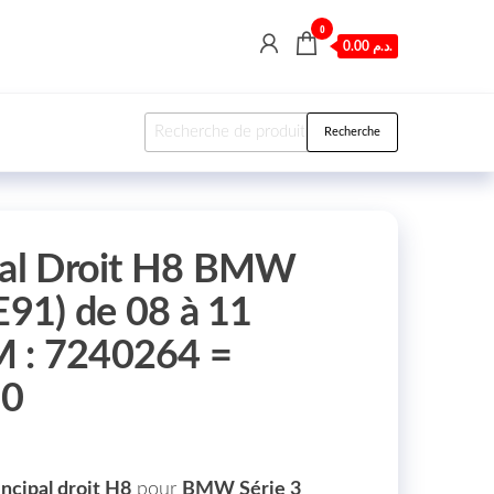
0
0.00 د.م.
Recherche pour :
Recherche
pal Droit H8 BMW
E91) de 08 à 11
 : 7240264 =
90
incipal droit H8
pour
BMW Série 3