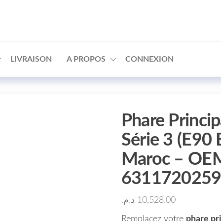
□
LIVRAISON
A PROPOS
CONNEXION
Phare Princi
Série 3 (E90 
Maroc – OEM
631172025
د.م.
10,528.00
Remplacez votre
phare pr