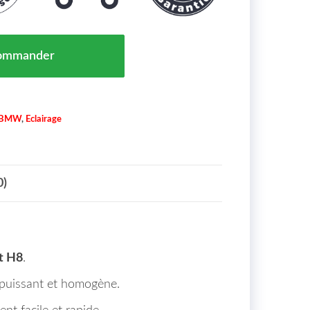
ipal Droit H8 BMW Série 3 (E90 E91) de 08 à 11 Maroc 
ommander
BMW
,
Eclairage
0)
it H8
.
e puissant et homogène.