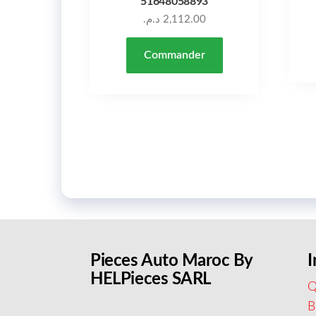
51648058893
د.م.
2,112.00
Commander
Pieces Auto Maroc By
I
HELPieces SARL
Q
B