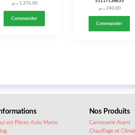
51117136635
د.م.
1,376.00
د.م.
240.00
Commander
Commander
nformations
Nos Produits
ui est Pièces Auto Maroc
Carrosserie Avant
log
Chauffage et Climat