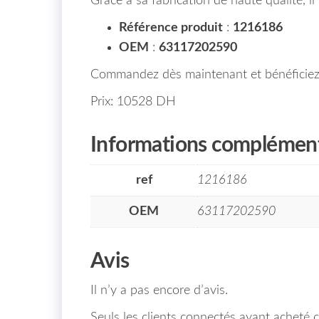
Grâce à sa fabrication de haute qualité, i
Référence produit
:
1216186
OEM
:
63117202590
Commandez dès maintenant et bénéficiez
Prix: 10528 DH
Informations complément
ref
1216186
OEM
63117202590
Avis
Il n’y a pas encore d’avis.
Seuls les clients connectés ayant acheté ce