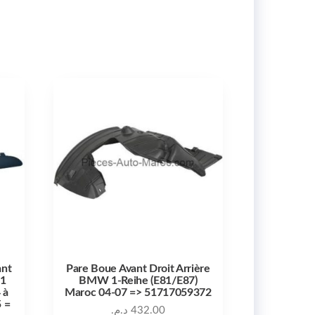
ant
Pare Boue Avant Droit Arrière
 1
BMW 1-Reihe (E81/E87)
 à
Maroc 04-07 => 51717059372
 =
د.م.
432.00