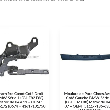
harnière Capot Coté Droit
Moulure de Pare Chocs Av
MW Série 1 (E81 E82 E88)
Coté Gauche BMW Série
aroc de 04 à 11 – OEM :
(E81 E82 E88) Maroc de 04
617210674 = 41617131750
07 – OEM : 5111-7136-635