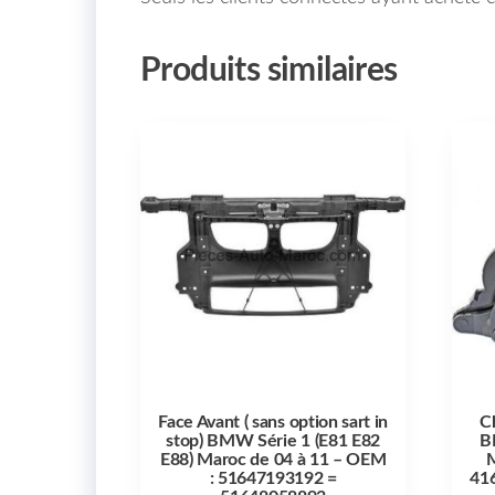
Produits similaires
Face Avant ( sans option sart in
C
stop) BMW Série 1 (E81 E82
B
E88) Maroc de 04 à 11 – OEM
M
: 51647193192 =
41