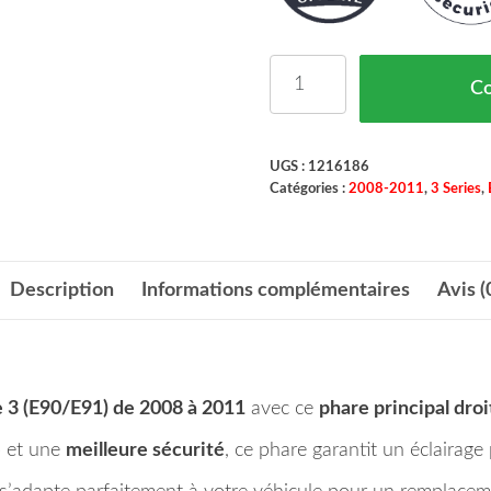
quantité de Phare Princ
C
UGS :
1216186
Catégories :
2008-2011
,
3 Series
,
Description
Informations complémentaires
Avis (
3 (E90/E91) de 2008 à 2011
avec ce
phare principal dro
e
et une
meilleure sécurité
, ce phare garantit un éclairag