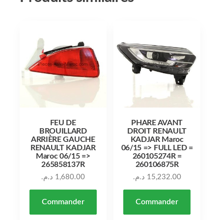
FEU DE
PHARE AVANT
BROUILLARD
DROIT RENAULT
ARRIÈRE GAUCHE
KADJAR Maroc
RENAULT KADJAR
06/15 => FULL LED =
Maroc 06/15 =>
260105274R =
265858137R
260106875R
د.م.
1,680.00
د.م.
15,232.00
Commander
Commander