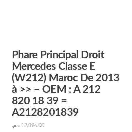
Phare Principal Droit
Mercedes Classe E
(W212) Maroc De 2013
à >> – OEM : A 212
820 18 39 =
A2128201839
د.م.
12,896.00