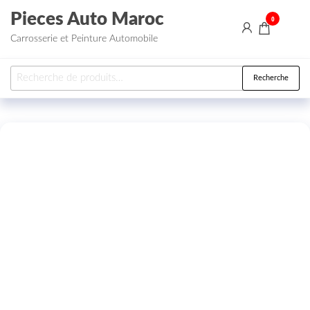
Aller au contenu
Pieces Auto Maroc
0
Carrosserie et Peinture Automobile
Recherche pour :
Recherche