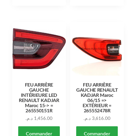
FEU ARRIÈRE
FEU ARRIÈRE
GAUCHE
GAUCHE RENAULT
INTÉRIEURE LED
KADJAR Maroc
RENAULT KADJAR
06/15 =>
Maroc 15-> =
EXTÉRIEUR =
265550151R
265552478R
د.م.
1,456.00
د.م.
3,616.00
Commander
Commander