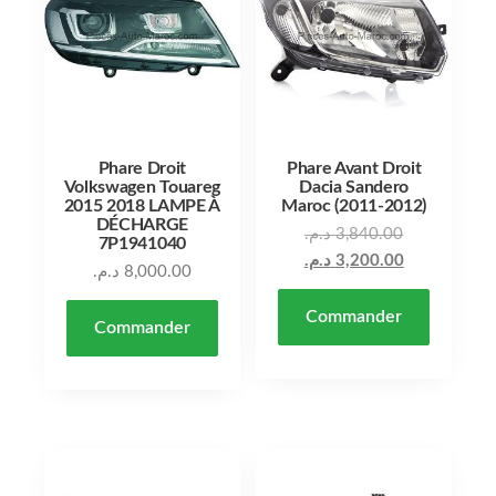
Phare Droit
Phare Avant Droit
Volkswagen Touareg
Dacia Sandero
2015 2018 LAMPE À
Maroc (2011-2012)
DÉCHARGE
د.م.
3,840.00
7P1941040
د.م.
3,200.00
د.م.
8,000.00
Commander
Commander