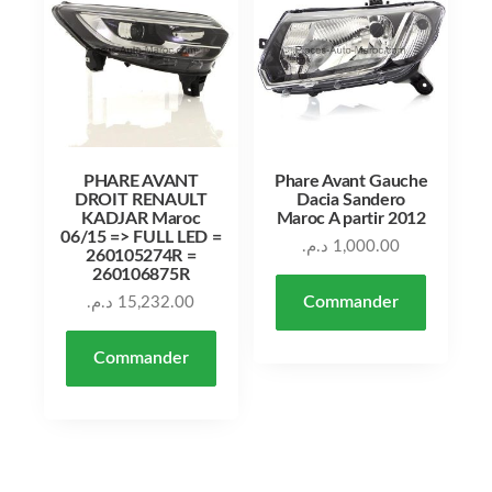
PHARE AVANT
Phare Avant Gauche
DROIT RENAULT
Dacia Sandero
KADJAR Maroc
Maroc A partir 2012
06/15 => FULL LED =
د.م.
1,000.00
260105274R =
260106875R
Commander
د.م.
15,232.00
Commander