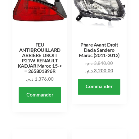
FEU
Phare Avant Droit
ANTIBROUILLARD
Dacia Sandero
ARRIÈRE DROIT
Maroc (2011-2012)
P21W RENAULT
د.م.
3,840.00
KADJAR Maroc 15->
د.م.
3,200.00
= 265801896R
د.م.
1,376.00
Commander
Commander