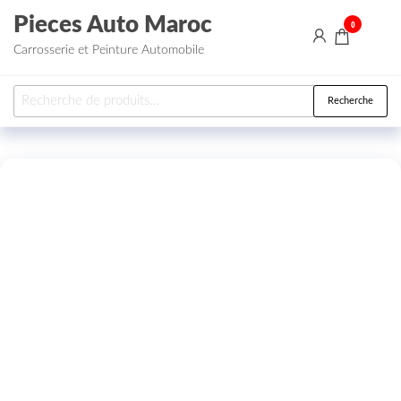
Aller au contenu
Pieces Auto Maroc
0
Carrosserie et Peinture Automobile
Recherche pour :
Recherche