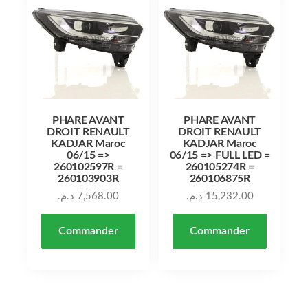
PHARE AVANT
PHARE AVANT
DROIT RENAULT
DROIT RENAULT
KADJAR Maroc
KADJAR Maroc
06/15 =>
06/15 => FULL LED =
260102597R =
260105274R =
260103903R
260106875R
د.م.
7,568.00
د.م.
15,232.00
Commander
Commander