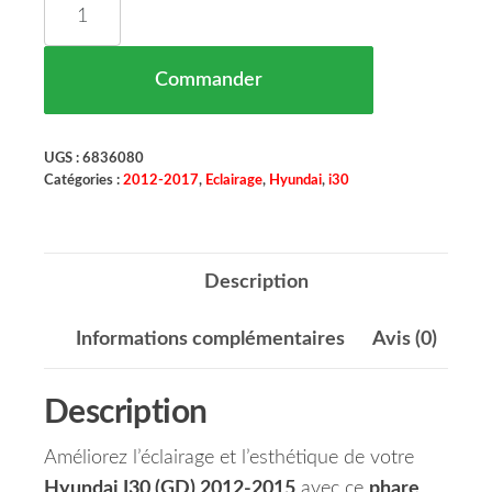
quantité de Phare Principal Droit W5W HYUNDAI 
Commander
UGS :
6836080
Catégories :
2012-2017
,
Eclairage
,
Hyundai
,
i30
Description
Informations complémentaires
Avis (0)
Description
Améliorez l’éclairage et l’esthétique de votre
Hyundai I30 (GD) 2012-2015
avec ce
phare