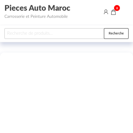
Aller au contenu
Pieces Auto Maroc
0
Carrosserie et Peinture Automobile
Recherche pour :
Recherche