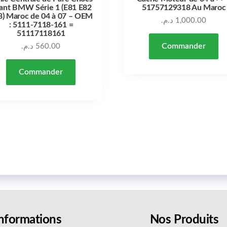
ant BMW Série 1 (E81 E82
51757129318 Au Maroc
8) Maroc de 04 à 07 – OEM
د.م.
1,000.00
: 5111-7118-161 =
51117118161
Commander
د.م.
560.00
Commander
nformations
Nos Produits