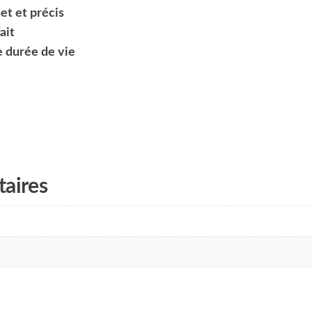
t et précis
ait
e durée de vie
aires