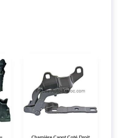
 =
Charnière Capot Coté Droit