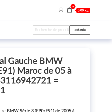
0
0.00 د.م.
Recherche pour :
Recherche
ipal Gauche BMW
 E91) Maroc de 05 à
63116942721 =
21
otre
BMW Série 3 (E90/E91) de 2005 à