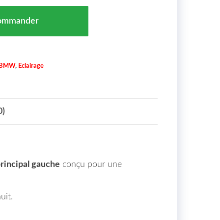
ipal Gauche BMW Série 3 (E90 E91) Maroc de 05 à 08 -
ommander
BMW
,
Eclairage
0)
rincipal gauche
conçu pour une
uit.