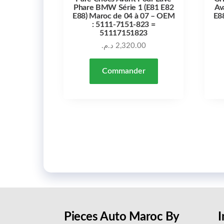
Phare BMW Série 1 (E81 E82
Av
E88) Maroc de 04 à 07 – OEM
E8
: 5111-7151-823 =
51117151823
د.م.
2,320.00
Commander
Pieces Auto Maroc By
I