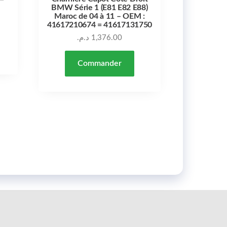
BMW Série 1 (E81 E82 E88)
Maroc de 04 à 11 – OEM :
41617210674 = 41617131750
د.م.
1,376.00
Commander