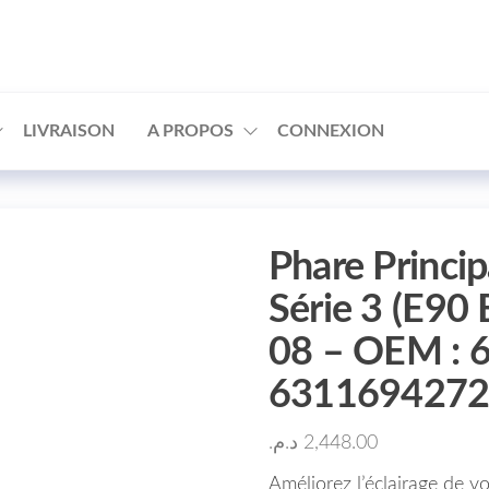
□
LIVRAISON
A PROPOS
CONNEXION
Phare Princ
Série 3 (E90
08 – OEM : 
631169427
د.م.
2,448.00
Améliorez l’éclairage de v