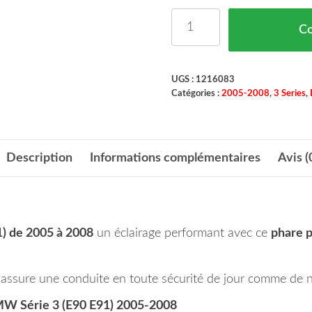
quantité de Phare Princ
C
UGS :
1216083
Catégories :
2005-2008
,
3 Series
,
Description
Informations complémentaires
Avis (
) de 2005 à 2008
un éclairage performant avec ce
phare p
il assure une conduite en toute sécurité de jour comme de n
MW Série 3 (E90 E91) 2005-2008