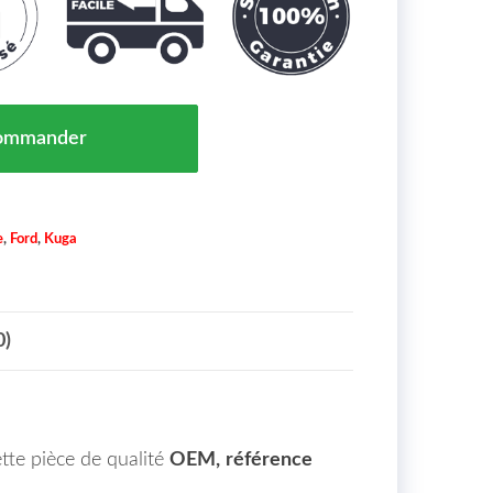
ipal Gauche Ford Kuga Maroc De 07 À 13 - OEM : 171736
ommander
e
,
Ford
,
Kuga
0)
tte pièce de qualité
OEM,
référence