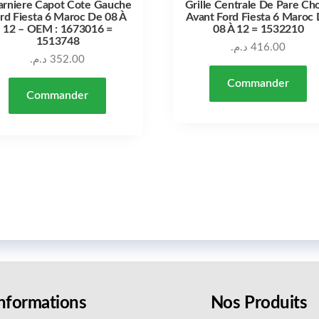
arniere Capot Cote Gauche
Grille Centrale De Pare Ch
rd Fiesta 6 Maroc De 08 À
Avant Ford Fiesta 6 Maroc
12 – OEM : 1673016 =
08 À 12 = 1532210
1513748
د.م.
416.00
د.م.
352.00
Commander
Commander
nformations
Nos Produits