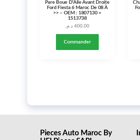
Pare Boue D’Aile Avant Droite
Ch
Ford Fiesta 6 Maroc De 08 À
Fo
>> – OEM : 1807130 =
1513738
د.م.
400.00
Commander
Pieces Auto Maroc By
I