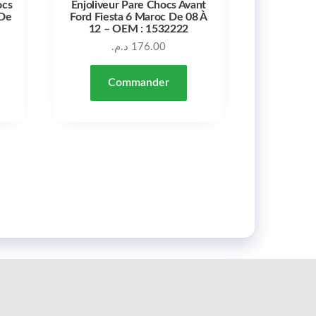
ocs
Enjoliveur Pare Chocs Avant
 De
Ford Fiesta 6 Maroc De 08 À
12 – OEM : 1532222
د.م.
176.00
Commander