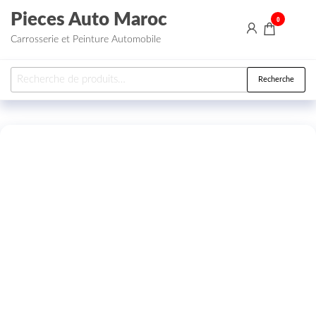
Aller au contenu
Pieces Auto Maroc
0
Carrosserie et Peinture Automobile
Recherche pour :
Recherche