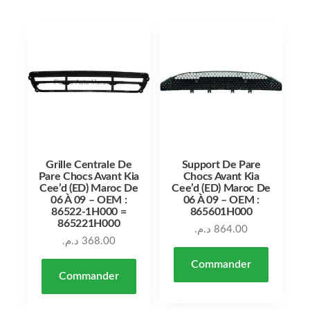
Grille Centrale De
Support De Pare
Pare Chocs Avant Kia
Chocs Avant Kia
Cee’d (ED) Maroc De
Cee’d (ED) Maroc De
06 À 09 – OEM :
06 À 09 – OEM :
86522-1H000 =
865601H000
865221H000
د.م.
864.00
د.م.
368.00
Commander
Commander