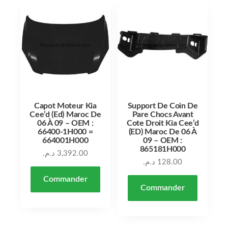
Capot Moteur Kia
Support De Coin De
Cee’d (Ed) Maroc De
Pare Chocs Avant
06 À 09 – OEM :
Cote Droit Kia Cee’d
66400-1H000 =
(ED) Maroc De 06 À
664001H000
09 – OEM :
865181H000
د.م.
3,392.00
د.م.
128.00
Commander
Commander