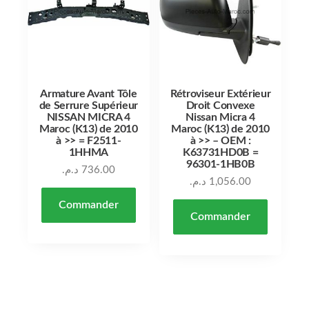
Armature Avant Tôle
Rétroviseur Extérieur
de Serrure Supérieur
Droit Convexe
NISSAN MICRA 4
Nissan Micra 4
Maroc (K13) de 2010
Maroc (K13) de 2010
à >> = F2511-
à >> – OEM :
1HHMA
K63731HD0B =
96301-1HB0B
د.م.
736.00
د.م.
1,056.00
Commander
Commander