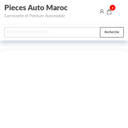
Aller au contenu
Pieces Auto Maroc
0
Carrosserie et Peinture Automobile
Recherche pour :
Recherche