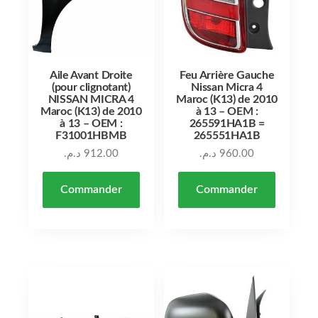
Aile Avant Droite
Feu Arrière Gauche
(pour clignotant)
Nissan Micra 4
NISSAN MICRA 4
Maroc (K13) de 2010
Maroc (K13) de 2010
à 13 – OEM :
à 13 – OEM :
265591HA1B =
F31001HBMB
265551HA1B
د.م.
912.00
د.م.
960.00
Commander
Commander