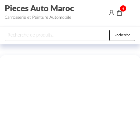
Aller au contenu
Pieces Auto Maroc
0
Carrosserie et Peinture Automobile
Recherche pour :
Recherche