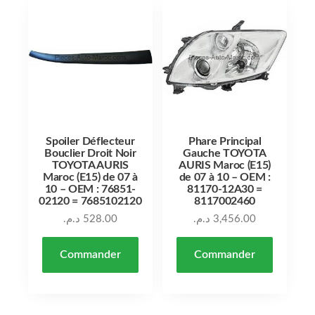
Spoiler Déflecteur
Phare Principal
Bouclier Droit Noir
Gauche TOYOTA
TOYOTA AURIS
AURIS Maroc (E15)
Maroc (E15) de 07 à
de 07 à 10 – OEM :
10 – OEM : 76851-
81170-12A30 =
02120 = 7685102120
8117002460
د.م.
528.00
د.م.
3,456.00
Commander
Commander