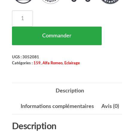
quantité de Phare Principal Gauche H7-H7 ALFA
Commander
UGS :
3052081
Catégories :
159
,
Alfa Romeo
,
Eclairage
Description
Informations complémentaires
Avis (0)
Description