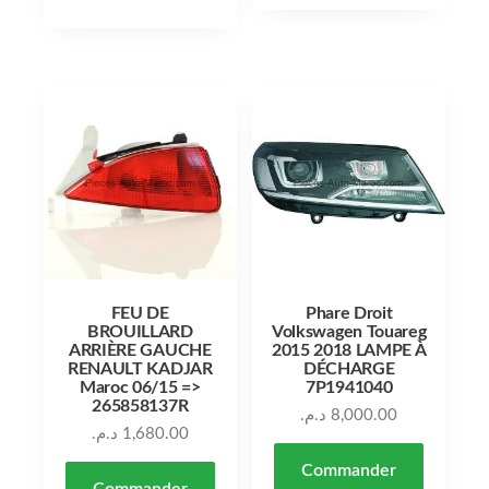
FEU DE
Phare Droit
BROUILLARD
Volkswagen Touareg
ARRIÈRE GAUCHE
2015 2018 LAMPE À
RENAULT KADJAR
DÉCHARGE
Maroc 06/15 =>
7P1941040
265858137R
د.م.
8,000.00
د.م.
1,680.00
Commander
Commander