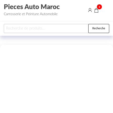
Aller au contenu
Pieces Auto Maroc
0
Carrosserie et Peinture Automobile
Recherche pour :
Recherche