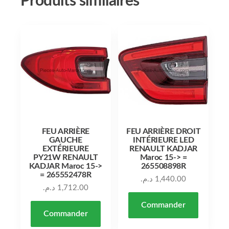
Produits similaires
FEU ARRIÈRE
FEU ARRIÈRE DROIT
GAUCHE
INTÉRIEURE LED
EXTÉRIEURE
RENAULT KADJAR
PY21W RENAULT
Maroc 15-> =
KADJAR Maroc 15->
265508898R
= 265552478R
د.م.
1,440.00
د.م.
1,712.00
Commander
Commander