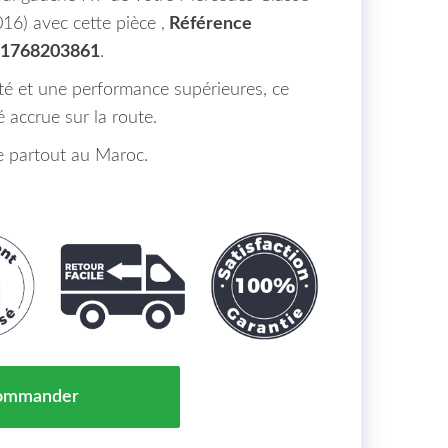
6) avec cette pièce ,
Référence
A1768203861
.
rté et une performance supérieures, ce
 accrue sur la route.
le partout au Maroc.
ipal Gauche H7 Merecedes Classe A (W176) Maroc De 2
ommander