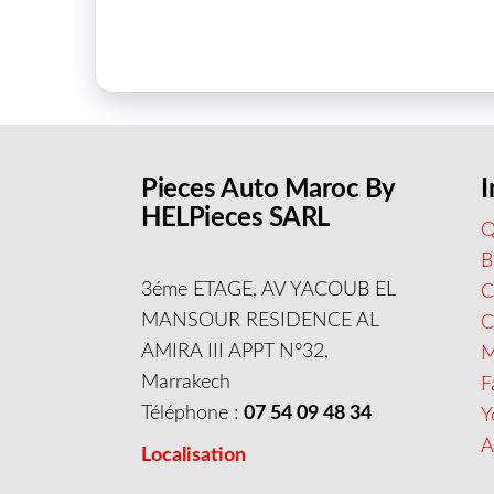
Pieces Auto Maroc By
I
HELPieces SARL
Q
B
3éme ETAGE, AV YACOUB EL
C
MANSOUR RESIDENCE AL
AMIRA III APPT N°32,
M
Marrakech
F
Téléphone :
07 54 09 48 34
Y
A
Localisation