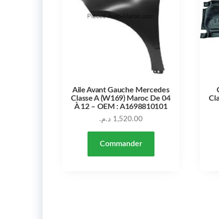
Aile Avant Gauche Mercedes
Classe A (W169) Maroc De 04
Cl
À 12 – OEM : A1698810101
د.م.
1,520.00
Commander