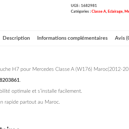
UGS :
1682981
Catégories :
Classe A
,
Eclairage
,
Me
Description
Informations complémentaires
Avis (
al gauche H7 pour Mercedes Classe A (W176) Maroc(2012-20
68203861
.
lité optimale et s’installe facilement.
n rapide partout au Maroc.