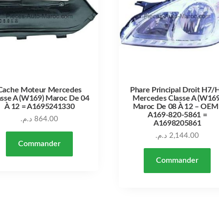
Cache Moteur Mercedes
Phare Principal Droit H7/
asse A (W169) Maroc De 04
Mercedes Classe A (W169
À 12 = A1695241330
Maroc De 08 À 12 – OEM 
A169-820-5861 =
د.م.
864.00
A1698205861
د.م.
2,144.00
Commander
Commander