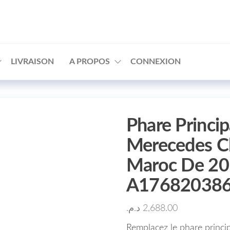
□
LIVRAISON
A PROPOS
CONNEXION
Phare Princi
Merecedes C
Maroc De 20
A17682038
د.م.
2,688.00
Remplacez le phare princ