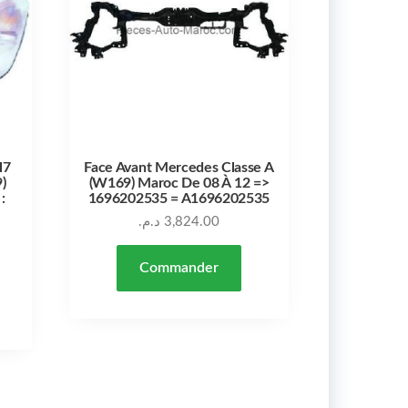
H7
Face Avant Mercedes Classe A
)
(W169) Maroc De 08 À 12 =>
:
1696202535 = A1696202535
د.م.
3,824.00
Commander