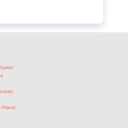
isaion
ur
soires
e Maroc