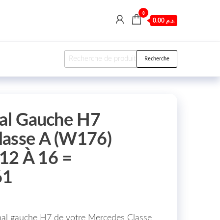
0
0.00 د.م.
Recherche pour :
Recherche
pal Gauche H7
lasse A (W176)
12 À 16 =
61
ipal gauche H7 de votre Mercedes Classe