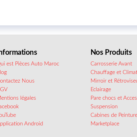
nformations
Nos Produits
ui est Pièces Auto Maroc
Carrosserie Avant
log
Chauffage et Climat
ontactez Nous
Mirroir et Rétrovise
CGV
Eclairage
entions légales
Pare chocs et Acces
acebook
Suspension
ouTube
Cabines de Peintur
pplication Android
Marketplace