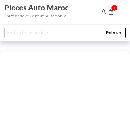
Aller au contenu
Pieces Auto Maroc
0
Carrosserie et Peinture Automobile
Recherche pour :
Recherche