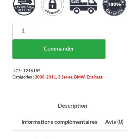
quantité de Phare Principal Gauche H8 BMW Série
Commander
UGS :
1216185
Catégories :
2008-2011
,
3 Series
,
BMW
,
Eclairage
Description
Informations complémentaires
Avis (0)