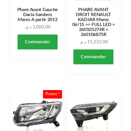
Phare Avant Gauche
PHARE AVANT
Dacia Sandero
DROIT RENAULT
Maroc A partir 2012
KADJAR Maroc
06/15 => FULL LED =
د.م.
1,000.00
260105274R =
260106875R
Commander
د.م.
15,232.00
Commander
Promo !