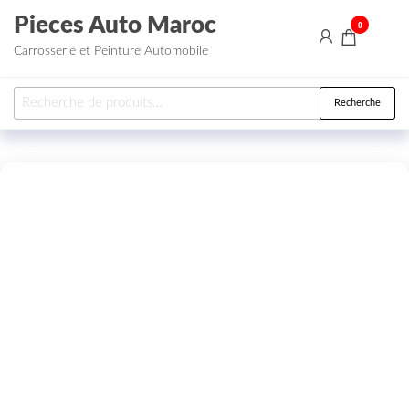
Aller au contenu
Pieces Auto Maroc
0
Carrosserie et Peinture Automobile
Recherche pour :
Recherche