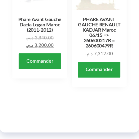
Phare Avant Gauche
PHARE AVANT
Dacia Logan Maroc
GAUCHE RENAULT
(2011-2012)
KADJAR Maroc
06/15 =>
Le prix initial était : 3,840.00 د.م..
د.م.
3,840.00
260600217R =
Le prix actuel est : 3,200.00 د.م..
د.م.
3,200.00
260600479R
د.م.
7,312.00
Commander
Commander