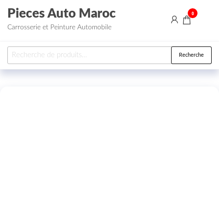
Aller au contenu
Pieces Auto Maroc
0
Carrosserie et Peinture Automobile
Recherche pour :
Recherche