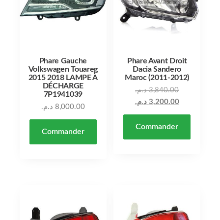
Phare Gauche
Phare Avant Droit
Volkswagen Touareg
Dacia Sandero
2015 2018 LAMPE À
Maroc (2011-2012)
DÉCHARGE
د.م.
3,840.00
7P1941039
د.م.
3,200.00
د.م.
8,000.00
Commander
Commander