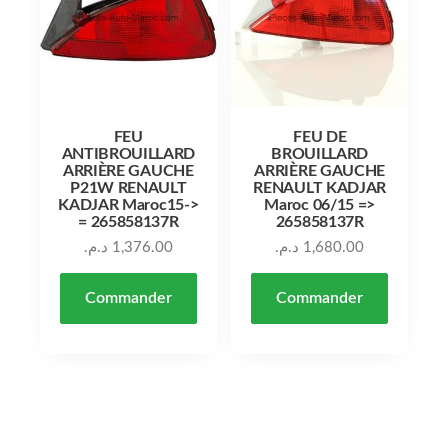
FEU
FEU DE
ANTIBROUILLARD
BROUILLARD
ARRIÈRE GAUCHE
ARRIÈRE GAUCHE
P21W RENAULT
RENAULT KADJAR
KADJAR Maroc15->
Maroc 06/15 =>
= 265858137R
265858137R
د.م.
1,376.00
د.م.
1,680.00
Commander
Commander