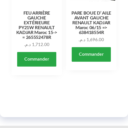
FEU ARRIÈRE
PARE BOUE D’ AILE
GAUCHE
AVANT GAUCHE
EXTÉRIEURE
RENAULT KADJAR
PY21W RENAULT
Maroc 06/15 =>
KADJAR Maroc 15->
638418554R
= 265552478R
د.م.
1,696.00
د.م.
1,712.00
Commander
Commander