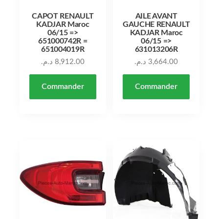
CAPOT RENAULT
AILE AVANT
KADJAR Maroc
GAUCHE RENAULT
06/15 =>
KADJAR Maroc
651000742R =
06/15 =>
651004019R
631013206R
د.م.
8,912.00
د.م.
3,664.00
Commander
Commander