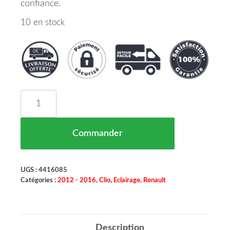
confiance.
10 en stock
quantité de PHARE PRINCIPAL GAUCHE RENAULT 
Commander
UGS :
4416085
Catégories :
2012 - 2016
,
Clio
,
Eclairage
,
Renault
Description